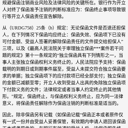
规避保函注销商业风险及法律风险的关键所在。银行作为开立
人对终了保函准予注销的判断标准应为：保函终止事项导致银
行等开立人保函责任宣告解除。
从（URDG758）25条（b）规定：无论保函文件是否退还担保
人，在下列情况下保函均应终止：保函失效、保函项下已没有
可付金额、受益人签署的解除保函责任的文件提交给担保人”
三项，以及《最高人民法院关于审理独立保函***案件若干问
题的规定》第十一条规定的“独立保函具有下列情形之一，当
事人主张独立保函权利义务终止的，人民法院应予支持：保函
载明的到期日或到期事件届至，受益人未提交符合独立保函要
求的单据；独立保函项下的应付款项已经全部支付；独立保函
的金额已减额至零；开立人收到受益人出具的免除独立保函项
下付款义务的文件；法律规定或者当事人约定终止的其他情
形。”规定，保函终止，与保函权利义务终止，应为同一法律
意义，将保函责任解除作为保函注销的判断标准是适当的。
因此，除非保函另有记载（如保函记载“保函正本或者原件仅
有一式一份并由受益人妥善保管，有效期内申请人退回该保函