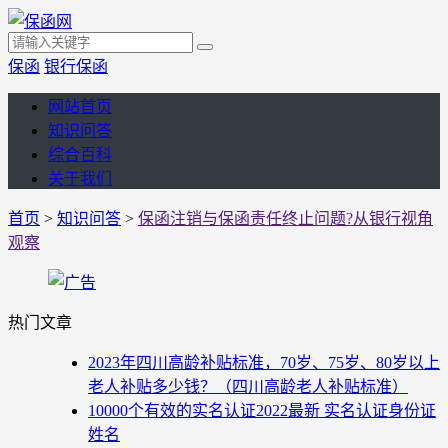
保函
银行保函
网站首页
知识问答
综合百科
关于我们
首页
>
知识问答
>
保函注销与保函责任终止问题?从银行视角
观察
热门文章
2023年四川高龄补贴标准，70岁、75岁、80岁以上
老人补贴多少钱？（四川高龄老人补贴标准）
10000个有效的实名认证2022最新 实名认证身份证
姓名