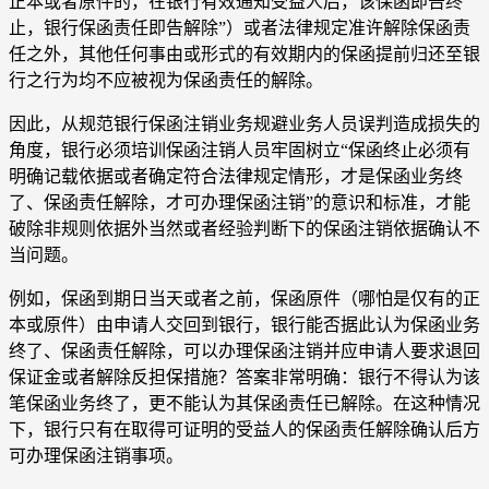
正本或者原件的，在银行有效通知受益人后，该保函即告终
止，银行保函责任即告解除”）或者法律规定准许解除保函责
任之外，其他任何事由或形式的有效期内的保函提前归还至银
行之行为均不应被视为保函责任的解除。
因此，从规范银行保函注销业务规避业务人员误判造成损失的
角度，银行必须培训保函注销人员牢固树立“保函终止必须有
明确记载依据或者确定符合法律规定情形，才是保函业务终
了、保函责任解除，才可办理保函注销”的意识和标准，才能
破除非规则依据外当然或者经验判断下的保函注销依据确认不
当问题。
例如，保函到期日当天或者之前，保函原件（哪怕是仅有的正
本或原件）由申请人交回到银行，银行能否据此认为保函业务
终了、保函责任解除，可以办理保函注销并应申请人要求退回
保证金或者解除反担保措施？答案非常明确：银行不得认为该
笔保函业务终了，更不能认为其保函责任已解除。在这种情况
下，银行只有在取得可证明的受益人的保函责任解除确认后方
可办理保函注销事项。