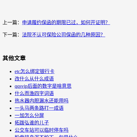
上一篇：
申请履约保函的期限已过，如何开证明？
下一篇：
法院不认可保险公司保函的几种原因？
其他文章
etc怎么绑定银行卡
改什么从什么成语
qqsvip后面的数字是啥意思
什么而渔四字词语
热水器内胆漏水还能用吗
一头马两条路打一成语
一加怎么分屏
拓跋弘谁的儿子
公交车站可以临时停车吗