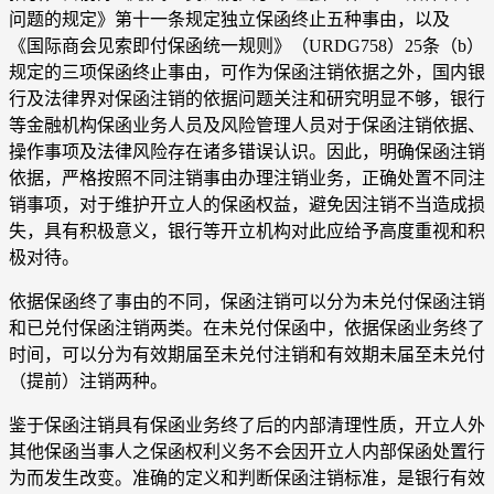
问题的规定》第十一条规定独立保函终止五种事由，以及
《国际商会见索即付保函统一规则》（URDG758）25条（b）
规定的三项保函终止事由，可作为保函注销依据之外，国内银
行及法律界对保函注销的依据问题关注和研究明显不够，银行
等金融机构保函业务人员及风险管理人员对于保函注销依据、
操作事项及法律风险存在诸多错误认识。因此，明确保函注销
依据，严格按照不同注销事由办理注销业务，正确处置不同注
销事项，对于维护开立人的保函权益，避免因注销不当造成损
失，具有积极意义，银行等开立机构对此应给予高度重视和积
极对待。
依据保函终了事由的不同，保函注销可以分为未兑付保函注销
和已兑付保函注销两类。在未兑付保函中，依据保函业务终了
时间，可以分为有效期届至未兑付注销和有效期未届至未兑付
（提前）注销两种。
鉴于保函注销具有保函业务终了后的内部清理性质，开立人外
其他保函当事人之保函权利义务不会因开立人内部保函处置行
为而发生改变。准确的定义和判断保函注销标准，是银行有效