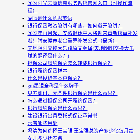
2024阳光志愿信息服务系统官网入口（附操作流
程）
hello是什么意思英语
银行保函融资陷阱有哪些，如何避开陷阱？
2023年11月起，安徽退休中人将迎来重新核算补发
啦！附安徽养老金重算补发公式（最新）
天地阴阳交换大乐赋原文翻译(天地阴阳交换大乐
赋的翻译是什么？)
担保公司履约保函怎么转成银行保函？
银行履约保函样本
什么是投标基本户保函？
gm墨镜全称是什么牌子
见索即付、无条件银行保函是什么意思？
怎么通过担保公司开履约保函？
银行履约保函是什么意思？
建设银行出具委托式保证承诺书
水有哪些用处
冯清为何选择王宝强 王宝强总资产多少亿每月给
女儿多少抚养费