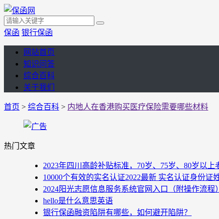
保函
银行保函
网站首页
知识问答
综合百科
关于我们
首页
>
综合百科
>
内地人在香港购买医疗保险需要哪些材料
热门文章
2023年四川高龄补贴标准，70岁、75岁、80岁
10000个有效的实名认证2022最新 实名认证身份证
2024阳光志愿信息服务系统官网入口（附操作流程
hello是什么意思英语
银行保函融资陷阱有哪些，如何避开陷阱？