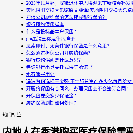
2023年11月起，安徽退休中人将迎来重新核算补
天地阴阳交换大乐赋原文翻译(天地阴阳交换大乐赋
担保公司履约保函怎么转成银行保函？
银行履约保函样本
什么是投标基本户保函？
gm墨镜全称是什么牌子
见索即付、无条件银行保函是什么意思？
怎么通过担保公司开履约保函？
银行履约保函是什么意思？
建设银行出具委托式保证承诺书
水有哪些用处
冯清为何选择王宝强 王宝强总资产多少亿每月给女
开履约保函有合同么，办理保函会不会签订合同？
开保函要交多少保证金？
履约保函到期如何处理？
热门标签
内地人在香港购买医疗保险需