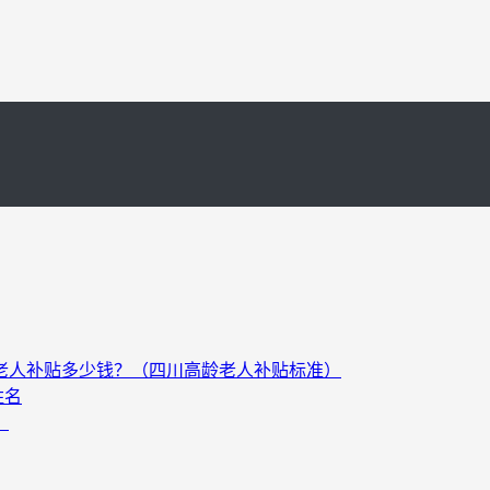
以上老人补贴多少钱？（四川高龄老人补贴标准）
姓名
）