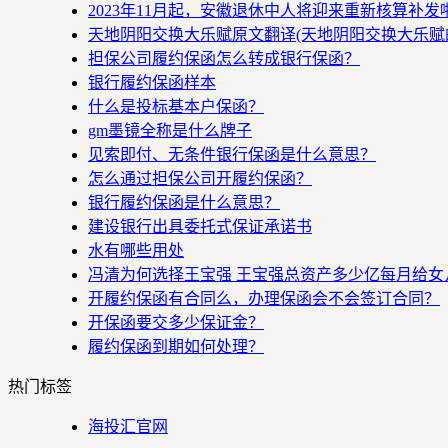
2023年11月起，安徽退休中人将迎来重新核算补
天地阴阳交换大乐赋原文翻译(天地阴阳交换大乐赋
担保公司履约保函怎么转成银行保函？
银行履约保函样本
什么是投标基本户保函？
gm墨镜全称是什么牌子
见索即付、无条件银行保函是什么意思？
怎么通过担保公司开履约保函？
银行履约保函是什么意思？
建设银行出具委托式保证承诺书
水有哪些用处
冯清为何选择王宝强 王宝强总资产多少亿每月给女
开履约保函有合同么，办理保函会不会签订合同？
开保函要交多少保证金？
履约保函到期如何处理？
热门标签
海投汇官网