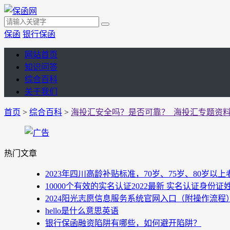
保函
银行保函
网站首页
知识问答
综合百科
关于我们
首页
>
综合百科
>
海投汇安全吗？是否可靠？_海投汇专题资
热门文章
2023年四川高龄补贴标准，70岁、75岁、80岁
10000个有效的实名认证2022最新 实名认证身份证
2024阳光志愿信息服务系统官网入口（附操作流程
hello是什么意思英语
银行保函融资陷阱有哪些，如何避开陷阱？