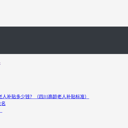
料
以上老人补贴多少钱？（四川高龄老人补贴标准）
姓名
）