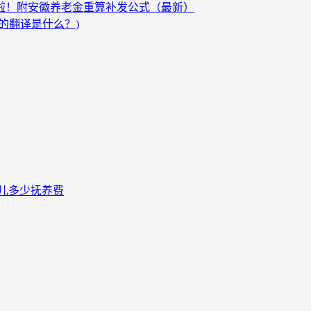
发啦！附安徽养老金重算补发公式（最新）
的翻译是什么？)
儿多少抚养费