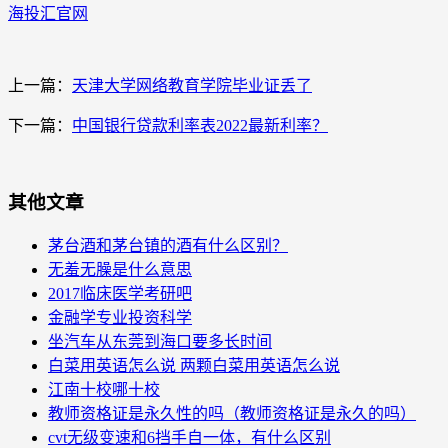
海投汇官网
上一篇：
天津大学网络教育学院毕业证丢了
下一篇：
中国银行贷款利率表2022最新利率？
其他文章
茅台酒和茅台镇的酒有什么区别？
无羞无臊是什么意思
2017临床医学考研吧
金融学专业投资科学
坐汽车从东莞到海口要多长时间
白菜用英语怎么说 两颗白菜用英语怎么说
江南十校哪十校
教师资格证是永久性的吗（教师资格证是永久的吗）
cvt无级变速和6挡手自一体，有什么区别