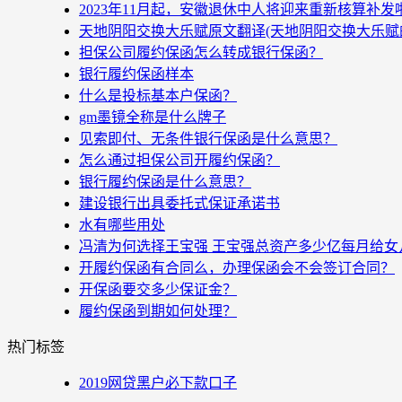
2023年11月起，安徽退休中人将迎来重新核算补
天地阴阳交换大乐赋原文翻译(天地阴阳交换大乐赋
担保公司履约保函怎么转成银行保函？
银行履约保函样本
什么是投标基本户保函？
gm墨镜全称是什么牌子
见索即付、无条件银行保函是什么意思？
怎么通过担保公司开履约保函？
银行履约保函是什么意思？
建设银行出具委托式保证承诺书
水有哪些用处
冯清为何选择王宝强 王宝强总资产多少亿每月给女
开履约保函有合同么，办理保函会不会签订合同？
开保函要交多少保证金？
履约保函到期如何处理？
热门标签
2019网贷黑户必下款口子