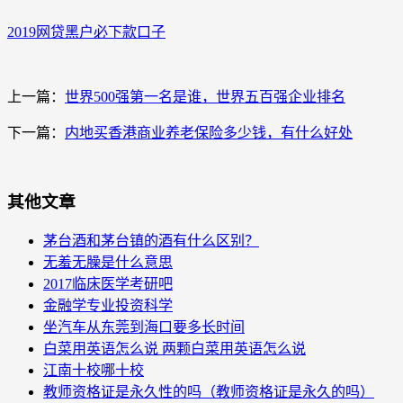
2019网贷黑户必下款口子
上一篇：
世界500强第一名是谁，世界五百强企业排名
下一篇：
内地买香港商业养老保险多少钱，有什么好处
其他文章
茅台酒和茅台镇的酒有什么区别？
无羞无臊是什么意思
2017临床医学考研吧
金融学专业投资科学
坐汽车从东莞到海口要多长时间
白菜用英语怎么说 两颗白菜用英语怎么说
江南十校哪十校
教师资格证是永久性的吗（教师资格证是永久的吗）