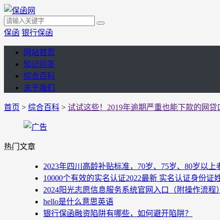
保函
银行保函
网站首页
知识问答
综合百科
关于我们
首页
>
综合百科
>
试试这些！2019年逾期严重也能下款的网贷
热门文章
2023年四川高龄补贴标准，70岁、75岁、80岁
10000个有效的实名认证2022最新 实名认证身份证
2024阳光志愿信息服务系统官网入口（附操作流程
hello是什么意思英语
银行保函融资陷阱有哪些，如何避开陷阱？