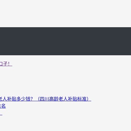
口子！
以上老人补贴多少钱？（四川高龄老人补贴标准）
姓名
）