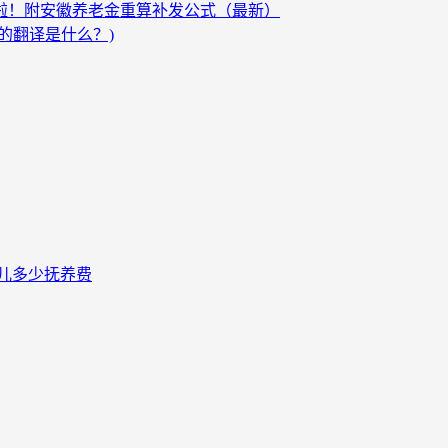
发啦！附安徽养老金重算补发公式（最新）
的翻译是什么？)
儿多少抚养费