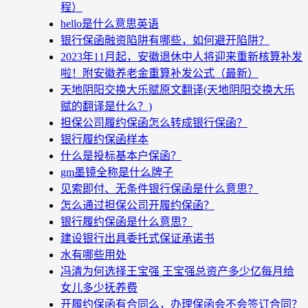
程）
hello是什么意思英语
银行保函融资陷阱有哪些，如何避开陷阱？
2023年11月起，安徽退休中人将迎来重新核算补发
啦！附安徽养老金重算补发公式（最新）
天地阴阳交换大乐赋原文翻译(天地阴阳交换大乐
赋的翻译是什么？)
担保公司履约保函怎么转成银行保函？
银行履约保函样本
什么是投标基本户保函？
gm墨镜全称是什么牌子
见索即付、无条件银行保函是什么意思？
怎么通过担保公司开履约保函？
银行履约保函是什么意思？
建设银行出具委托式保证承诺书
水有哪些用处
冯清为何选择王宝强 王宝强总资产多少亿每月给
女儿多少抚养费
开履约保函有合同么，办理保函会不会签订合同？