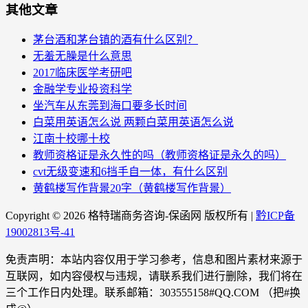
其他文章
茅台酒和茅台镇的酒有什么区别？
无羞无臊是什么意思
2017临床医学考研吧
金融学专业投资科学
坐汽车从东莞到海口要多长时间
白菜用英语怎么说 两颗白菜用英语怎么说
江南十校哪十校
教师资格证是永久性的吗（教师资格证是永久的吗）
cvt无级变速和6挡手自一体，有什么区别
黄鹤楼写作背景20字（黄鹤楼写作背景）
Copyright ©
2026 格特瑞商务咨询-保函网 版权所有 |
黔ICP备
19002813号-41
免责声明：本站内容仅用于学习参考，信息和图片素材来源于
互联网，如内容侵权与违规，请联系我们进行删除，我们将在
三个工作日内处理。联系邮箱：303555158#QQ.COM （把#换