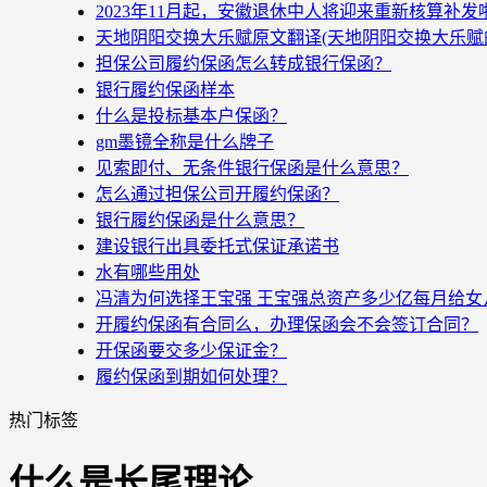
2023年11月起，安徽退休中人将迎来重新核算补
天地阴阳交换大乐赋原文翻译(天地阴阳交换大乐赋
担保公司履约保函怎么转成银行保函？
银行履约保函样本
什么是投标基本户保函？
gm墨镜全称是什么牌子
见索即付、无条件银行保函是什么意思？
怎么通过担保公司开履约保函？
银行履约保函是什么意思？
建设银行出具委托式保证承诺书
水有哪些用处
冯清为何选择王宝强 王宝强总资产多少亿每月给女
开履约保函有合同么，办理保函会不会签订合同？
开保函要交多少保证金？
履约保函到期如何处理？
热门标签
什么是长尾理论