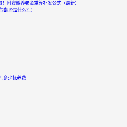
发啦！附安徽养老金重算补发公式（最新）
的翻译是什么？)
儿多少抚养费