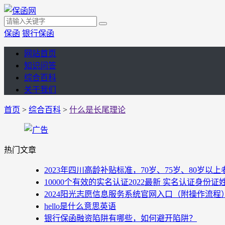
保函
银行保函
网站首页
知识问答
综合百科
关于我们
首页
>
综合百科
>
什么是长尾理论
热门文章
2023年四川高龄补贴标准，70岁、75岁、80岁
10000个有效的实名认证2022最新 实名认证身份证
2024阳光志愿信息服务系统官网入口（附操作流程
hello是什么意思英语
银行保函融资陷阱有哪些，如何避开陷阱？