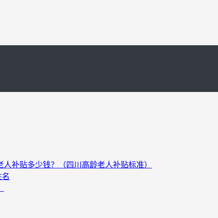
以上老人补贴多少钱？（四川高龄老人补贴标准）
姓名
）