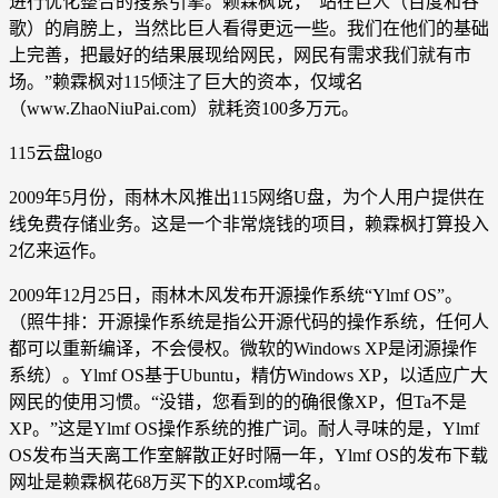
进行优化整合的搜索引擎。赖霖枫说，“站在巨人（百度和谷
歌）的肩膀上，当然比巨人看得更远一些。我们在他们的基础
上完善，把最好的结果展现给网民，网民有需求我们就有市
场。”赖霖枫对115倾注了巨大的资本，仅域名
（www.ZhaoNiuPai.com）就耗资100多万元。
115云盘logo
2009年5月份，雨林木风推出115网络U盘，为个人用户提供在
线免费存储业务。这是一个非常烧钱的项目，赖霖枫打算投入
2亿来运作。
2009年12月25日，雨林木风发布开源操作系统“Ylmf OS”。
（照牛排：开源操作系统是指公开源代码的操作系统，任何人
都可以重新编译，不会侵权。微软的Windows XP是闭源操作
系统）。Ylmf OS基于Ubuntu，精仿Windows XP，以适应广大
网民的使用习惯。“没错，您看到的的确很像XP，但Ta不是
XP。”这是Ylmf OS操作系统的推广词。耐人寻味的是，Ylmf
OS发布当天离工作室解散正好时隔一年，Ylmf OS的发布下载
网址是赖霖枫花68万买下的XP.com域名。