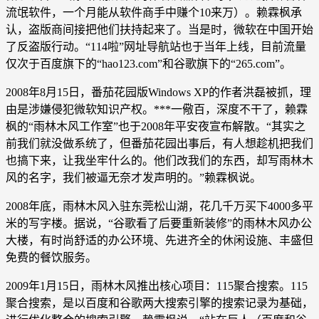
流氓软件，一个月能从软件商手中赚个10来万）。赖霖枫承
认，盗版商间接把他们扶持起来了。当是时，微软在中国开始
了反盗版行动。“114啦”网址导航站也于当年上线，目前流量
仅次于百度旗下的“hao123.com”和谷歌旗下的“265.com”。
2008年8月15日，番茄花园版Windows XP的作者洪磊被抓，理
由是涉嫌侵犯微软知识产权。***一儆百，深度不干了，赖霖
枫的“雨林木风工作室”也于2008年平安夜宣布解散。“其实之
前我们就没做系统了，但番茄花园出事后，有人想趁机把我们
也搞下来，让我坐牢什么的。他们改我们的东西，却写雨林木
风的名字，我们被逼无奈才发声明的。”赖霖枫说。
2008年底，雨林木风入驻东莞松山湖，花几千万买下4000多平
米的写字楼。据说，“谷歌看了后要重新装修”的雨林木风办公
大楼，有时尚舒适的办公环境、先进齐全的休闲设施、丰盛但
免费的餐饮服务。
2009年1月15日，雨林木风推出核心项目：115聚合搜索。115
聚合搜索，是以百度和谷歌两大搜索引擎的搜索记录为基础，