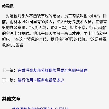
赖霖枫
对这位几乎从不西装革履的老总，员工习惯叫他“枫哥”。目
前，雨林木风公司里有90多人，绝大部分是技术人员。在赖霖
枫的办公室里，“大将无能，累死三军；智者不惑，行者无疆”
的字画十分抢眼。他几乎每天凌晨一两点才睡，早上七点就得
起床。“在这个紧急的时代，我们输不起慢的代价。”这是赖霖
枫的QQ签名
上一篇：
在香港买友邦分红保险需要准备哪些证件
下一篇：
建行信用卡服务电话是多少
其他文章