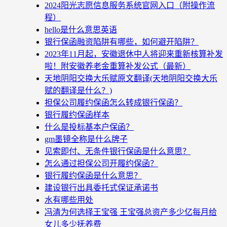
2024阳光志愿信息服务系统官网入口（附操作流
程）
hello是什么意思英语
银行保函融资陷阱有哪些，如何避开陷阱？
2023年11月起，安徽退休中人将迎来重新核算补发
啦！附安徽养老金重算补发公式（最新）
天地阴阳交换大乐赋原文翻译(天地阴阳交换大乐
赋的翻译是什么？)
担保公司履约保函怎么转成银行保函？
银行履约保函样本
什么是投标基本户保函？
gm墨镜全称是什么牌子
见索即付、无条件银行保函是什么意思？
怎么通过担保公司开履约保函？
银行履约保函是什么意思？
建设银行出具委托式保证承诺书
水有哪些用处
冯清为何选择王宝强 王宝强总资产多少亿每月给
女儿多少抚养费