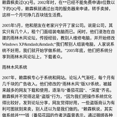
赖霖枫卖过QQ号。2002年时，在**已经不能免费申请8位数以
下的QQ号，赖霖枫就通过台湾的服务器来申请，转手卖掉，
这样一个月可挣几百块钱生活费。
2005年5月，他和朋友在老家兴宁开了家公司。说是公司，其
实只有几个人，租个门面组装电脑而已。闲时，他们浸泡在自
建的雨林木风论坛，传授经验，教别人维修电脑，并开始修改
Windows XP&mdash;&mdash;“我们帮别人组装电脑，人家说系
统不好用，我们就开始学做系统。”2005年底，他们把系统分
享到雨林木风论坛上，下载者众。
雨林木风系统
2007年，赖霖枫专心于系统和网站。论坛人气渐旺，每个月有
几千块的广告收入。他们修改的“雨林木风”版XP系统，被越
来越多的网友下载和使用，逐渐与“番茄花园”、“深度”齐名。
赖霖枫并不觉得这是“盗版”行为，“因为我们把操作系统优化
得比较好，发到论坛分享，网友觉得好用，一些盗版商认为有
利可图就刻来卖，别人还以为是我们做的。”赖霖枫说，其实
做系统并***钱（番茄花园的作者洪磊曾表示，通过捆绑各种