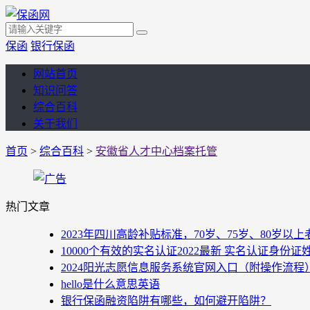
保函
银行保函
网站首页
知识问答
综合百科
关于我们
首页
>
综合百科
>
安徽省人才中心档案托管
热门文章
2023年四川高龄补贴标准，70岁、75岁、80岁
10000个有效的实名认证2022最新 实名认证身份证
2024阳光志愿信息服务系统官网入口（附操作流程
hello是什么意思英语
银行保函融资陷阱有哪些，如何避开陷阱？