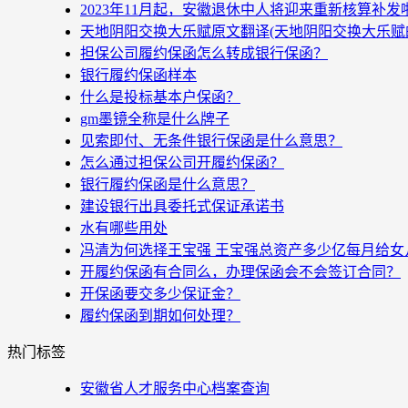
2023年11月起，安徽退休中人将迎来重新核算补
天地阴阳交换大乐赋原文翻译(天地阴阳交换大乐赋
担保公司履约保函怎么转成银行保函？
银行履约保函样本
什么是投标基本户保函？
gm墨镜全称是什么牌子
见索即付、无条件银行保函是什么意思？
怎么通过担保公司开履约保函？
银行履约保函是什么意思？
建设银行出具委托式保证承诺书
水有哪些用处
冯清为何选择王宝强 王宝强总资产多少亿每月给女
开履约保函有合同么，办理保函会不会签订合同？
开保函要交多少保证金？
履约保函到期如何处理？
热门标签
安徽省人才服务中心档案查询