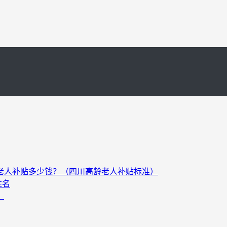
以上老人补贴多少钱？（四川高龄老人补贴标准）
姓名
）