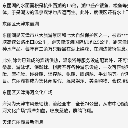
东丽湖的水面面积是杭州西湖的1.5倍，湖中盛产银鱼、梭鱼
体，于是湖边的温泉宾馆也应运而生。此外，度假区还有水上
东丽区天津东丽湖
东丽湖是天津市八大旅游景区和七大自然保护区之一，被市***
塘高速公路出口l0公里，距天津滨海国际机场l2.5公里，距
种水产品。每年有二余万只野禽在湖上嬉戏，在湖边繁衍生息
此外,除为已建成的宾馆供热，温泉浴等服务设施配套外，还可为
桑拿、游泳馆、保龄球、棋牌室等各种游乐设施，一次可容纳客6
艇、摩托艇、碰碰船、遥控船、帆船、脚踏船、手划船等。配
目。东丽湖将成为集休闲度假、温泉娱乐、美食购物、会议培
东丽区天津海河文化广场
海河为天津市风景轴线，流经全市，全长74公里，从市中心蜿
河文化广场”绿草如茵，喷泉怒放，群鸽飞翔。
天津东丽湖最新消息