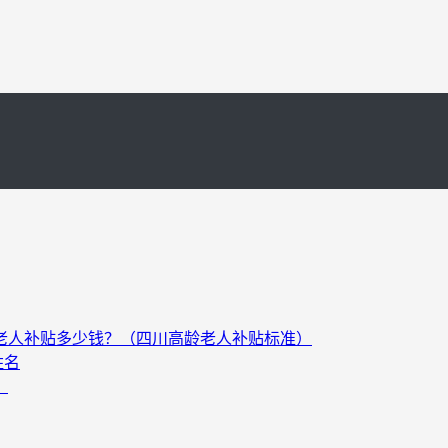
以上老人补贴多少钱？（四川高龄老人补贴标准）
姓名
）