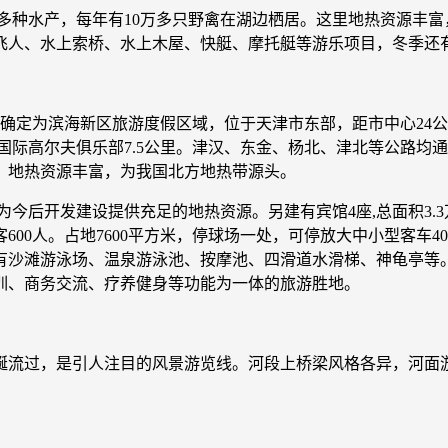
等多种水产，每年有10万多只野禽在湖边栖居。这里地热资源丰
飞人、水上索桥、水上木屋、快艇、摩托艇等游乐项目，冬季还
确定为滨海新区旅游度假区域，位于天津市东部，距市中心24公
天津国际高尔夫俱乐部7.5公里。津汉、东金、杨北、津北等公路
。地热资源丰富，为我国北方地热带源头。
今后开发建设提供充足的地热资源。另建有宾馆4座,总面积3.3
00人。占地7600平方米，停球场一处，可停放大中小型客车
有沙滩游泳场、温泉游泳池、按摩池、四滑道水滑梯、神龟亭等
训、商务交流、疗养健身等功能为一体的旅游胜地。
蜒流过，是引人注目的风景游览线。河段上桥梁风格各异，河面