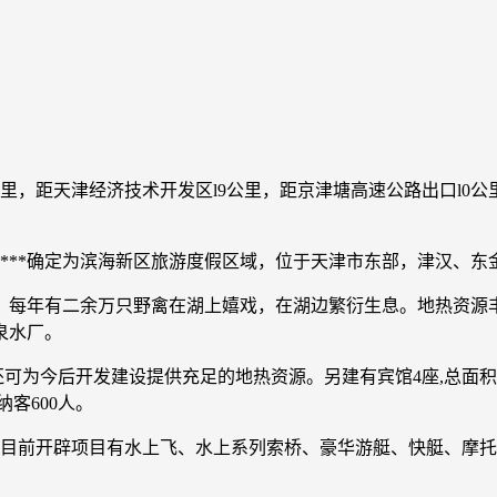
里，距天津经济技术开发区l9公里，距京津塘高速公路出口l0公里
***确定为滨海新区旅游度假区域，位于天津市东部，津汉、东
品。每年有二余万只野禽在湖上嬉戏，在湖边繁衍生息。地热资源
泉水厂。
可为今后开发建设提供充足的地热资源。另建有宾馆4座,总面积3
客600人。
多辆，目前开辟项目有水上飞、水上系列索桥、豪华游艇、快艇、