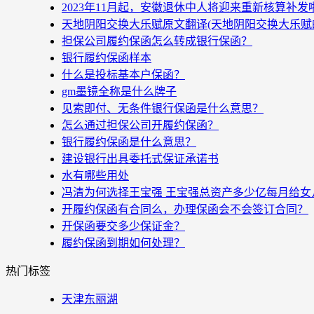
2023年11月起，安徽退休中人将迎来重新核算补
天地阴阳交换大乐赋原文翻译(天地阴阳交换大乐赋
担保公司履约保函怎么转成银行保函？
银行履约保函样本
什么是投标基本户保函？
gm墨镜全称是什么牌子
见索即付、无条件银行保函是什么意思？
怎么通过担保公司开履约保函？
银行履约保函是什么意思？
建设银行出具委托式保证承诺书
水有哪些用处
冯清为何选择王宝强 王宝强总资产多少亿每月给女
开履约保函有合同么，办理保函会不会签订合同？
开保函要交多少保证金？
履约保函到期如何处理？
热门标签
天津东丽湖