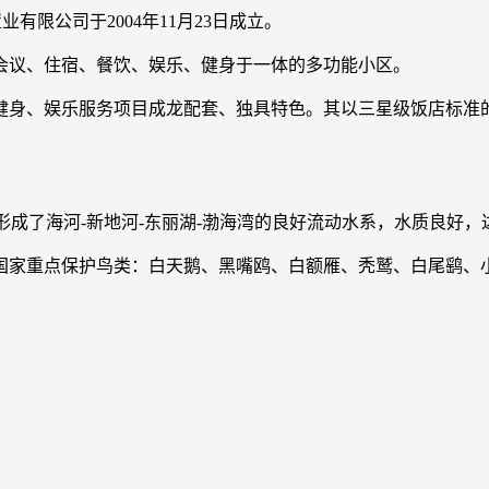
有限公司于2004年11月23日成立。
会议、住宿、餐饮、娱乐、健身于一体的多功能小区。
健身、娱乐服务项目成龙配套、独具特色。其以三星级饭店标准
已形成了海河-新地河-东丽湖-渤海湾的良好流动水系，水质良好
国家重点保护鸟类：白天鹅、黑嘴鸥、白额雁、秃鹫、白尾鹞、