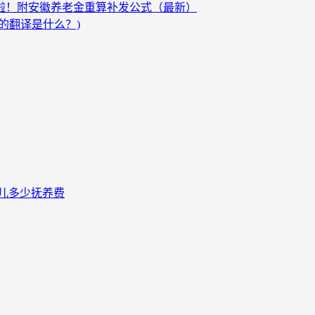
发啦！附安徽养老金重算补发公式（最新）
的翻译是什么？)
儿多少抚养费