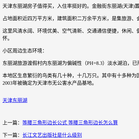
天津东丽湖房子值得买，入住率挺好的。金融街东丽湖(天津)置业
占地面积近四万平方米，建筑面积二万余平方米，是集旅游、
这里风清水阔、环境优美、空气清新、交通通信便捷，休闲、
怀。
小区周边生态环境：
东丽湖旅游渡假村内东丽湖为偏碱性（PH=8.3）淡水湖泊，
本地区生息繁衍的鸟类有几十种，十几万只。其中有十多种为
2003年被确定为天津市无公害水产品基地。
天津东丽湖
上一篇：
等腰三角形边长公式 等腰三角形边长怎么算
下一篇：
长江文艺出版社是什么级别