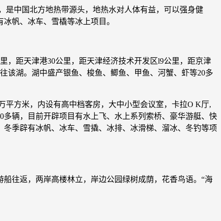
富，是中国北方地热带源头，地热水对人体有益，可以强身健
有冰帆、冰车、雪橇等冰上项目。
里，距天津港30公里，距天津经济技术开发区l9公里，距京津
均通往该湖。湖中盛产银鱼、梭鱼、鲫鱼、甲鱼、河蟹、虾等20多
万平方米，内设有高中档客房，大中小型会议室，卡拉O K厅,
400多辆，目前开辟项目有水上飞、水上系列索桥、豪华游艇、快
。冬季辟有冰帆、冰车、雪撬、冰排、冰滑梯、溜冰、冬钓等项
游船往返，两岸高楼林立，岸边公园绿树成荫，花香鸟语。“海