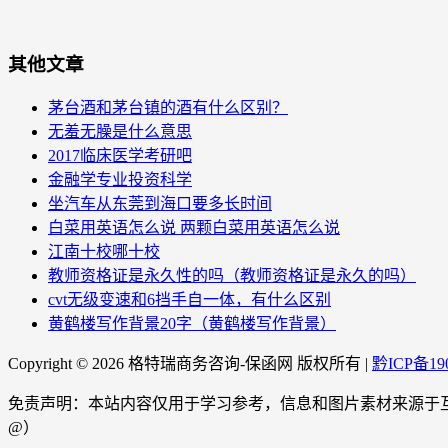
其他文章
茅台酒和茅台镇的酒有什么区别？
无羞无臊是什么意思
2017临床医学考研吧
金融学专业投资科学
坐汽车从东莞到海口要多长时间
白菜用英语怎么说 两颗白菜用英语怎么说
江南十校哪十校
教师资格证是永久性的吗（教师资格证是永久的吗）
cvt无级变速和6挡手自一体，有什么区别
黄鹤楼写作背景20字（黄鹤楼写作背景）
Copyright ©
2026 格特瑞商务咨询-保函网 版权所有 |
黔ICP备190
免责声明：本站内容仅用于学习参考，信息和图片素材来源于互联网
@）