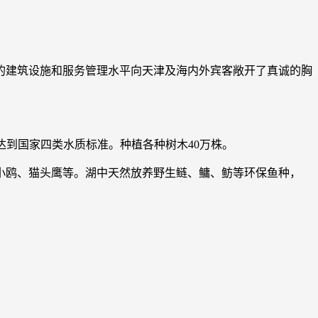
的建筑设施和服务管理水平向天津及海内外宾客敞开了真诚的胸
，达到国家四类水质标准。种植各种树木40万株。
小鸥、猫头鹰等。湖中天然放养野生鲢、鳙、鲂等环保鱼种，