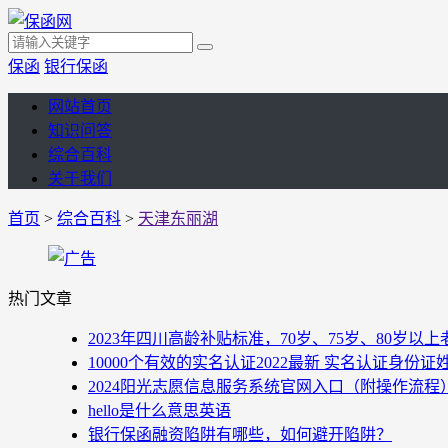
保函
银行保函
网站首页
知识问答
综合百科
关于我们
首页
>
综合百科
>
天津东丽湖
热门文章
2023年四川高龄补贴标准，70岁、75岁、80岁
10000个有效的实名认证2022最新 实名认证身份证
2024阳光志愿信息服务系统官网入口（附操作流程
hello是什么意思英语
银行保函融资陷阱有哪些，如何避开陷阱？