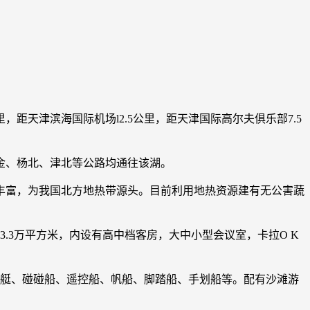
，距天津滨海国际机场l2.5公里，距天津国际高尔夫俱乐部7.5
金、杨北、津北等公路均通往该湖。
丰富，为我国北方地热带源头。目前利用地热资源建有无公害蔬
.3万平方米，内设有高中档客房，大中小型会议室，卡拉O K
摩托艇、碰碰船、遥控船、帆船、脚踏船、手划船等。配有沙滩游