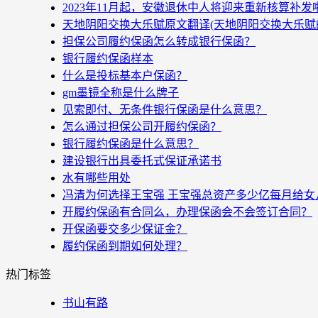
2023年11月起，安徽退休中人将迎来重新核算补
天地阴阳交换大乐赋原文翻译(天地阴阳交换大乐赋
担保公司履约保函怎么转成银行保函？
银行履约保函样本
什么是投标基本户保函？
gm墨镜全称是什么牌子
见索即付、无条件银行保函是什么意思？
怎么通过担保公司开履约保函？
银行履约保函是什么意思？
建设银行出具委托式保证承诺书
水有哪些用处
冯清为何选择王宝强 王宝强总资产多少亿每月给女
开履约保函有合同么，办理保函会不会签订合同？
开保函要交多少保证金？
履约保函到期如何处理？
热门标签
书山有路