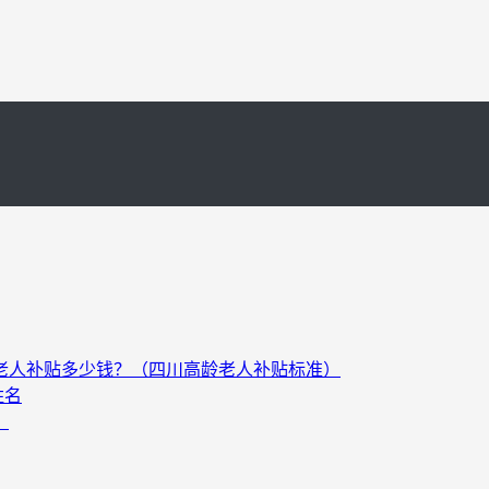
以上老人补贴多少钱？（四川高龄老人补贴标准）
姓名
）