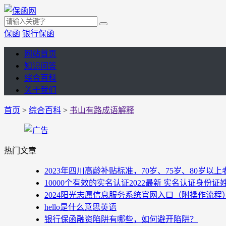
保函
银行保函
网站首页
知识问答
综合百科
关于我们
首页
>
综合百科
>
书山有路成语解释
热门文章
2023年四川高龄补贴标准，70岁、75岁、80岁
10000个有效的实名认证2022最新 实名认证身份证
2024阳光志愿信息服务系统官网入口（附操作流程
hello是什么意思英语
银行保函融资陷阱有哪些，如何避开陷阱？