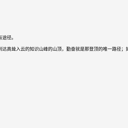
有途径。
到达高耸入云的知识山峰的山顶，勤奋就是那登顶的唯一路径；