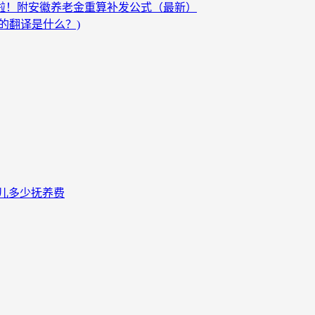
发啦！附安徽养老金重算补发公式（最新）
的翻译是什么？)
儿多少抚养费