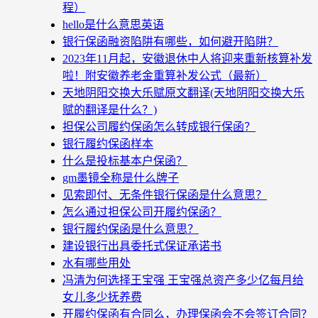
程）
hello是什么意思英语
银行保函融资陷阱有哪些，如何避开陷阱？
2023年11月起，安徽退休中人将迎来重新核算补发
啦！附安徽养老金重算补发公式（最新）
天地阴阳交换大乐赋原文翻译(天地阴阳交换大乐
赋的翻译是什么？)
担保公司履约保函怎么转成银行保函？
银行履约保函样本
什么是投标基本户保函？
gm墨镜全称是什么牌子
见索即付、无条件银行保函是什么意思？
怎么通过担保公司开履约保函？
银行履约保函是什么意思？
建设银行出具委托式保证承诺书
水有哪些用处
冯清为何选择王宝强 王宝强总资产多少亿每月给
女儿多少抚养费
开履约保函有合同么，办理保函会不会签订合同？