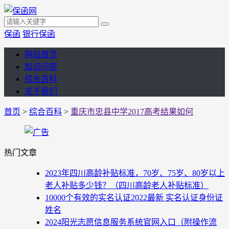
保函
银行保函
网站首页
知识问答
综合百科
关于我们
首页
>
综合百科
>
重庆市忠县中学2017高考结果如何
热门文章
2023年四川高龄补贴标准，70岁、75岁、80岁以上
老人补贴多少钱？（四川高龄老人补贴标准）
10000个有效的实名认证2022最新 实名认证身份证
姓名
2024阳光志愿信息服务系统官网入口（附操作流