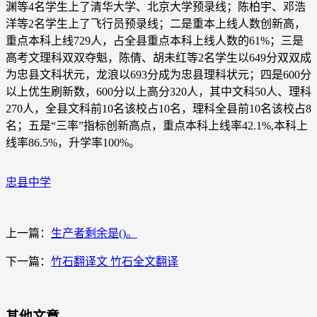
渊等4名学生上了清华大学、北京大学预录线；陈柏宇、邓浩
洋等2名学生上了飞行员预录线；二是重本上线人数创新高，
重点本科上线729人，占全县重点本科上线人数的61%；三是
高考文理科双双夺魁，陈倩、胡未红等2名学生以649分双双成
为忠县文科状元，龙浪以693分成为忠县理科状元；四是600分
以上优生刷新数，600分以上高分320人，其中文科50人、理科
270人，全县文科前10名该校占10名，理科全县前10名该校占8
名；五是“三率”指标创新高点，重点本科上线率42.1%,本科上
线率86.5%，升学率100%。
忠县中学
上一篇：
生产者剩余是()。
下一篇：
竹石翻译文 竹石全文翻译
其他文章