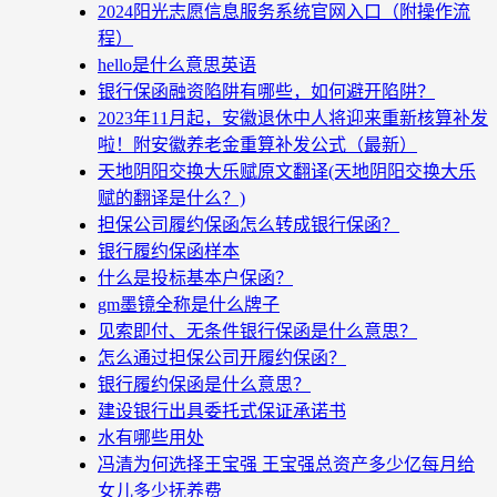
2024阳光志愿信息服务系统官网入口（附操作流
程）
hello是什么意思英语
银行保函融资陷阱有哪些，如何避开陷阱？
2023年11月起，安徽退休中人将迎来重新核算补发
啦！附安徽养老金重算补发公式（最新）
天地阴阳交换大乐赋原文翻译(天地阴阳交换大乐
赋的翻译是什么？)
担保公司履约保函怎么转成银行保函？
银行履约保函样本
什么是投标基本户保函？
gm墨镜全称是什么牌子
见索即付、无条件银行保函是什么意思？
怎么通过担保公司开履约保函？
银行履约保函是什么意思？
建设银行出具委托式保证承诺书
水有哪些用处
冯清为何选择王宝强 王宝强总资产多少亿每月给
女儿多少抚养费