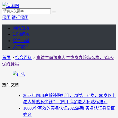
保函
银行保函
网站首页
知识问答
综合百科
关于我们
首页
>
综合百科
>
富德生命臻享人生终身寿险怎么样，5年交
保终身吗
热门文章
2023年四川高龄补贴标准，70岁、75岁、80岁以上
老人补贴多少钱？（四川高龄老人补贴标准）
10000个有效的实名认证2022最新 实名认证身份证
姓名