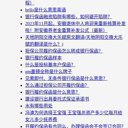
程）
hello是什么意思英语
银行保函融资陷阱有哪些，如何避开陷阱？
2023年11月起，安徽退休中人将迎来重新核算补发
啦！附安徽养老金重算补发公式（最新）
天地阴阳交换大乐赋原文翻译(天地阴阳交换大乐
赋的翻译是什么？)
担保公司履约保函怎么转成银行保函？
银行履约保函样本
什么是投标基本户保函？
gm墨镜全称是什么牌子
见索即付、无条件银行保函是什么意思？
怎么通过担保公司开履约保函？
银行履约保函是什么意思？
建设银行出具委托式保证承诺书
水有哪些用处
冯清为何选择王宝强 王宝强总资产多少亿每月给
女儿多少抚养费
开履约保函有合同么，办理保函会不会签订合同？