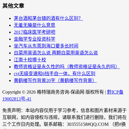
其他文章
茅台酒和茅台镇的酒有什么区别？
无羞无臊是什么意思
2017临床医学考研吧
金融学专业投资科学
坐汽车从东莞到海口要多长时间
白菜用英语怎么说 两颗白菜用英语怎么说
江南十校哪十校
教师资格证是永久性的吗（教师资格证是永久的吗）
cvt无级变速和6挡手自一体，有什么区别
黄鹤楼写作背景20字（黄鹤楼写作背景）
Copyright ©
2026 格特瑞商务咨询-保函网 版权所有 |
黔ICP备
19002813号-41
免责声明：本站内容仅用于学习参考，信息和图片素材来源于
互联网，如内容侵权与违规，请联系我们进行删除，我们将在
三个工作日内处理。联系邮箱：303555158#QQ.COM （把#换