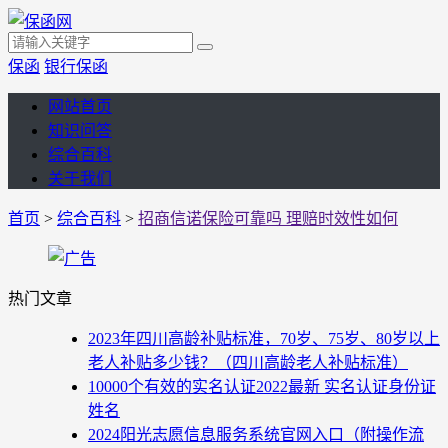
保函
银行保函
网站首页
知识问答
综合百科
关于我们
首页
>
综合百科
>
招商信诺保险可靠吗 理赔时效性如何
热门文章
2023年四川高龄补贴标准，70岁、75岁、80岁以上
老人补贴多少钱？（四川高龄老人补贴标准）
10000个有效的实名认证2022最新 实名认证身份证
姓名
2024阳光志愿信息服务系统官网入口（附操作流