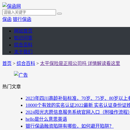
保函
银行保函
网站首页
知识问答
综合百科
关于我们
首页
>
综合百科
>
太平保险是正规公司吗 详情解读看这里
热门文章
2023年四川高龄补贴标准，70岁、75岁、80岁
10000个有效的实名认证2022最新 实名认证身份证
2024阳光志愿信息服务系统官网入口（附操作流程
hello是什么意思英语
银行保函融资陷阱有哪些，如何避开陷阱？