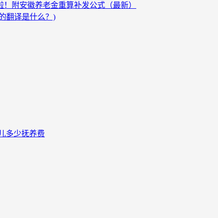
发啦！附安徽养老金重算补发公式（最新）
的翻译是什么？)
儿多少抚养费