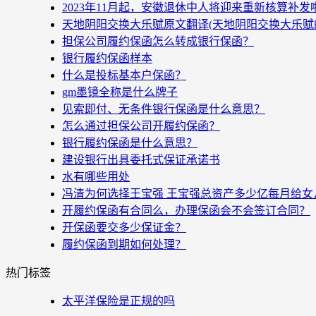
2023年11月起，安徽退休中人将迎来重新核算补
天地阴阳交换大乐赋原文翻译(天地阴阳交换大乐赋
担保公司履约保函怎么转成银行保函？
银行履约保函样本
什么是投标基本户保函？
gm墨镜全称是什么牌子
见索即付、无条件银行保函是什么意思？
怎么通过担保公司开履约保函？
银行履约保函是什么意思？
建设银行出具委托式保证承诺书
水有哪些用处
冯清为何选择王宝强 王宝强总资产多少亿每月给女
开履约保函有合同么，办理保函会不会签订合同？
开保函要交多少保证金？
履约保函到期如何处理？
热门标签
太平洋保险是正规的吗