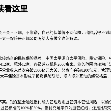
读看这里
不会不正规，不靠谱，自己的保单得不到保障，出险后得不到理
于太平保险是正规公司吗给大家做个详细解读。
较悠久的民族保险品牌。中国太平源自太平保险、民安保险、中
12家、境外12家，各级营业机构2000余家。业务范围也较
营业收入首次突破2000亿元大关，总资产突破8200亿元，管
国太平保险基本形成了投资保险联动、境内境外互动的经营格局
银保监会通过偿付能力管理规则监管资本管理风险，以确保保险
于监管标准的100%和50%。偿付充足率作为监管红线，还是比较