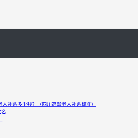
以上老人补贴多少钱？（四川高龄老人补贴标准）
姓名
）