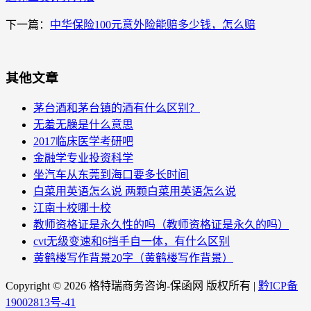
下一篇：
中华保险100元意外险能赔多少钱，怎么赔
其他文章
茅台酒和茅台镇的酒有什么区别？
无羞无臊是什么意思
2017临床医学考研吧
金融学专业投资科学
坐汽车从东莞到海口要多长时间
白菜用英语怎么说 两颗白菜用英语怎么说
江南十校哪十校
教师资格证是永久性的吗（教师资格证是永久的吗）
cvt无级变速和6挡手自一体，有什么区别
黄鹤楼写作背景20字（黄鹤楼写作背景）
Copyright ©
2026 格特瑞商务咨询-保函网 版权所有 |
黔ICP备
19002813号-41