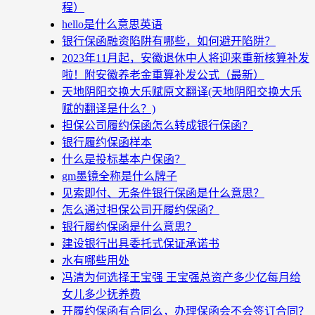
程）
hello是什么意思英语
银行保函融资陷阱有哪些，如何避开陷阱？
2023年11月起，安徽退休中人将迎来重新核算补发
啦！附安徽养老金重算补发公式（最新）
天地阴阳交换大乐赋原文翻译(天地阴阳交换大乐
赋的翻译是什么？)
担保公司履约保函怎么转成银行保函？
银行履约保函样本
什么是投标基本户保函？
gm墨镜全称是什么牌子
见索即付、无条件银行保函是什么意思？
怎么通过担保公司开履约保函？
银行履约保函是什么意思？
建设银行出具委托式保证承诺书
水有哪些用处
冯清为何选择王宝强 王宝强总资产多少亿每月给
女儿多少抚养费
开履约保函有合同么，办理保函会不会签订合同？