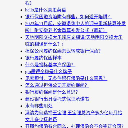
程）
hello是什么意思英语
银行保函融资陷阱有哪些，如何避开陷阱？
2023年11月起，安徽退休中人将迎来重新核算补发
啦！附安徽养老金重算补发公式（最新）
天地阴阳交换大乐赋原文翻译(天地阴阳交换大乐
赋的翻译是什么？)
担保公司履约保函怎么转成银行保函？
银行履约保函样本
什么是投标基本户保函？
gm墨镜全称是什么牌子
见索即付、无条件银行保函是什么意思？
怎么通过担保公司开履约保函？
银行履约保函是什么意思？
建设银行出具委托式保证承诺书
水有哪些用处
冯清为何选择王宝强 王宝强总资产多少亿每月给
女儿多少抚养费
开履约保函有合同么，办理保函会不会签订合同？