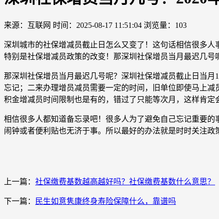
来源：互联网
时间：2025-08-17 11:51:04
浏览量：103
深圳城市的社保增减员截止日怎么又变了！这句话相信很多人
特别是社保增减员政策的改变！那深圳社保增员当月最迟几号
那深圳社保增员当月最迟几号呢？深圳社保增减员截止日当月1
忘记；二来办理增员减员需要一定的时间，旧单位即使马上减
积金增减员时间限制也是有的，错过了只能等次月，这样肯定
相信很多人都知道备忘录吧！很多人为了避免自己忘记重要的
闹钟或者便利贴也无济于事。所以最好的办法就是时时关注政
上一篇：
社保缴费基数越高越好吗？社保缴费基数什么意思？
下一篇：
民生如意隽康终身寿险保障什么，靠谱吗