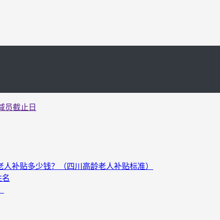
增减员截止日
以上老人补贴多少钱？（四川高龄老人补贴标准）
姓名
）