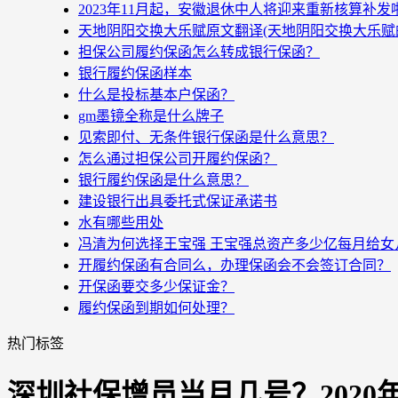
2023年11月起，安徽退休中人将迎来重新核算补
天地阴阳交换大乐赋原文翻译(天地阴阳交换大乐赋
担保公司履约保函怎么转成银行保函？
银行履约保函样本
什么是投标基本户保函？
gm墨镜全称是什么牌子
见索即付、无条件银行保函是什么意思？
怎么通过担保公司开履约保函？
银行履约保函是什么意思？
建设银行出具委托式保证承诺书
水有哪些用处
冯清为何选择王宝强 王宝强总资产多少亿每月给女
开履约保函有合同么，办理保函会不会签订合同？
开保函要交多少保证金？
履约保函到期如何处理？
热门标签
深圳社保增员当月几号？202