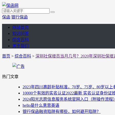
保函
银行保函
网站首页
知识问答
综合百科
关于我们
首页
>
综合百科
>
深圳社保增员当月几号？2020年深圳社保
热门文章
2023年四川高龄补贴标准，70岁、75岁、80岁
10000个有效的实名认证2022最新 实名认证身份证
2024阳光志愿信息服务系统官网入口（附操作流程
hello是什么意思英语
银行保函融资陷阱有哪些，如何避开陷阱？