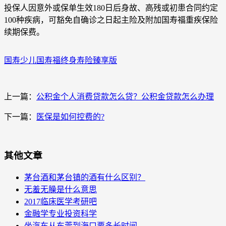
投保人因意外或保单生效180日后身故、高残或初患合同约定
100种疾病，可豁免自确诊之日起主险及附加国寿福重疾保险
续期保费。
国寿少儿国寿福终身寿险臻享版
上一篇：
公积金个人消费贷款怎么贷？公积金贷款怎么办理
下一篇：
医保是如何控费的?
其他文章
茅台酒和茅台镇的酒有什么区别？
无羞无臊是什么意思
2017临床医学考研吧
金融学专业投资科学
坐汽车从东莞到海口要多长时间