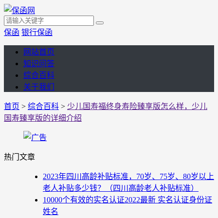
保函
银行保函
网站首页
知识问答
综合百科
关于我们
首页
>
综合百科
>
少儿国寿福终身寿险臻享版怎么样，少儿
国寿臻享版的详细介绍
热门文章
2023年四川高龄补贴标准，70岁、75岁、80岁以上
老人补贴多少钱？（四川高龄老人补贴标准）
10000个有效的实名认证2022最新 实名认证身份证
姓名