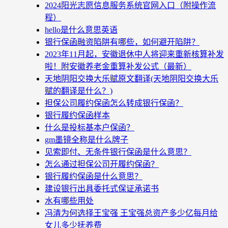
2024阳光志愿信息服务系统官网入口（附操作流
程）
hello是什么意思英语
银行保函融资陷阱有哪些，如何避开陷阱？
2023年11月起，安徽退休中人将迎来重新核算补发
啦！附安徽养老金重算补发公式（最新）
天地阴阳交换大乐赋原文翻译(天地阴阳交换大乐
赋的翻译是什么？)
担保公司履约保函怎么转成银行保函？
银行履约保函样本
什么是投标基本户保函？
gm墨镜全称是什么牌子
见索即付、无条件银行保函是什么意思？
怎么通过担保公司开履约保函？
银行履约保函是什么意思？
建设银行出具委托式保证承诺书
水有哪些用处
冯清为何选择王宝强 王宝强总资产多少亿每月给
女儿多少抚养费