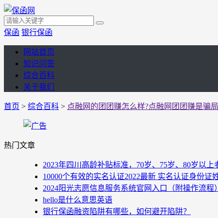
保函
银行保函
网站首页
知识问答
综合百科
关于我们
首页
>
综合百科
>
点融网的团团赚怎么样?点融网团团赚是骗局
热门文章
2023年四川高龄补贴标准，70岁、75岁、80岁
10000个有效的实名认证2022最新 实名认证身份证
2024阳光志愿信息服务系统官网入口（附操作流程
hello是什么意思英语
银行保函融资陷阱有哪些，如何避开陷阱？