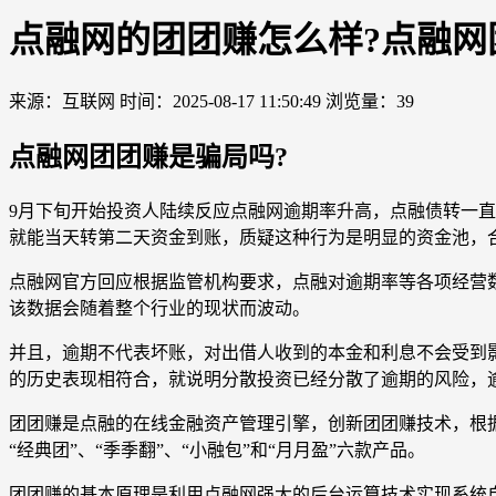
点融网的团团赚怎么样?点融网
来源：互联网
时间：2025-08-17 11:50:49
浏览量：39
点融网团团赚是骗局吗?
9月下旬开始投资人陆续反应点融网逾期率升高，点融债转一
就能当天转第二天资金到账，质疑这种行为是明显的资金池，
点融网官方回应根据监管机构要求，点融对逾期率等各项经营数据
该数据会随着整个行业的现状而波动。
并且，逾期不代表坏账，对出借人收到的本金和利息不会受到
的历史表现相符合，就说明分散投资已经分散了逾期的风险，
团团赚是点融的在线金融资产管理引擎，创新团团赚技术，根据
“经典团”、“季季翻”、“小融包”和“月月盈”六款产品。
团团赚的基本原理是利用点融网强大的后台运算技术实现系统自动