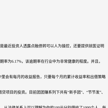
但是最近投资人透露点融债转可以人为操控，还要提供就医证明
期率为6.17%，该逾期率在行业中为非常健康的程度。并且，
P里会有每月的收益报告，只要每个月的累计收益率和出借策略
项目的投资。目前团团赚系列下共有“新手团”、“节节发”、
从法律关系上可以理解为你的100元分别借给了1000个人，每