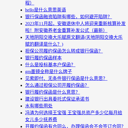
程）
hello是什么意思英语
银行保函融资陷阱有哪些，如何避开陷阱？
2023年11月起，安徽退休中人将迎来重新核算补发
啦！附安徽养老金重算补发公式（最新）
天地阴阳交换大乐赋原文翻译(天地阴阳交换大乐
赋的翻译是什么？)
担保公司履约保函怎么转成银行保函？
银行履约保函样本
什么是投标基本户保函？
gm墨镜全称是什么牌子
见索即付、无条件银行保函是什么意思？
怎么通过担保公司开履约保函？
银行履约保函是什么意思？
建设银行出具委托式保证承诺书
水有哪些用处
冯清为何选择王宝强 王宝强总资产多少亿每月给
女儿多少抚养费
开履约保函有合同么，办理保函会不会签订合同？