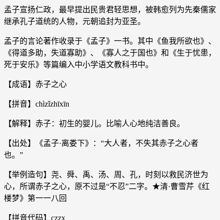
孟子宣扬仁政，最早提出民贵君轻思想，被韩愈列为先秦儒家
继承孔子道统的人物，元朝追封为亚圣。
孟子的言论著作收录于《孟子》一书。其中《鱼我所欲也》、
《得道多助，失道寡助》、《寡人之于国也》和《生于忧患，
死于安乐》等篇编入中小学语文教科书中。
【成语】赤子之心
【拼音】chìzǐzhīxīn
【解释】赤子：初生的婴儿。比喻人心地纯洁善良。
【出处】《孟子·离娄下》：“大人者，不失其赤子之心者
也。”
【举例造句】尧、舜、禹、汤、周、孔，时刻以救民济世为
心，所谓赤子之心，原不过是“不忍”二字。★清·曹雪芹《红
楼梦》第一一八回
【拼音代码】czzx