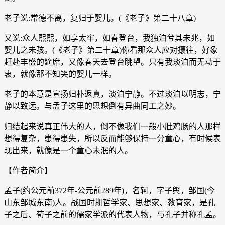
老子说:常德不离，复归于婴儿。(《老子》第二十八章)
又说:众人熙熙，如享太牢，如春登台，我独泊兮其未兆，如
婴儿之未孩。(《老子》第二十章)你看那众人应对攘往，好象
赶赴丰盛的筵席，又像春天去登台眺望。只有我淡泊而无动于
衷，就像那不知笑的婴儿一样。
老子的本意是宣扬归朴返真，淡泊宁静。不过淡泊以明志，宁
静以致远。与孟子这里的思想倒有异曲同工之妙。
归结起来说真正伟大的人，倒不像我们一般小肚鸡肠的人那样
想得复杂，患得患失，所以反而能够保持一分童心，有时候表
现出来，就像是一个童心未泯的人。
【作者简介】
孟子(约公元前372年-公元前289年)，名轲，字子舆，邹国(今
山东邹城东南)人。战国时期哲学家、思想家、教育家，是孔
子之后、荀子之前的儒家学派的代表人物，与孔子并称孔孟。