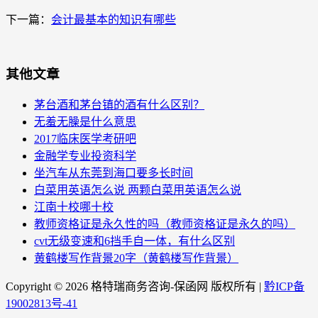
下一篇：
会计最基本的知识有哪些
其他文章
茅台酒和茅台镇的酒有什么区别？
无羞无臊是什么意思
2017临床医学考研吧
金融学专业投资科学
坐汽车从东莞到海口要多长时间
白菜用英语怎么说 两颗白菜用英语怎么说
江南十校哪十校
教师资格证是永久性的吗（教师资格证是永久的吗）
cvt无级变速和6挡手自一体，有什么区别
黄鹤楼写作背景20字（黄鹤楼写作背景）
Copyright ©
2026 格特瑞商务咨询-保函网 版权所有 |
黔ICP备
19002813号-41