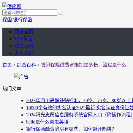
保函
银行保函
网站首页
知识问答
综合百科
关于我们
首页
>
综合百科
>
香港保险缴费宽限期是多长，流程是什么
热门文章
2023年四川高龄补贴标准，70岁、75岁、80岁
10000个有效的实名认证2022最新 实名认证身份证
2024阳光志愿信息服务系统官网入口（附操作流程
hello是什么意思英语
银行保函融资陷阱有哪些，如何避开陷阱？