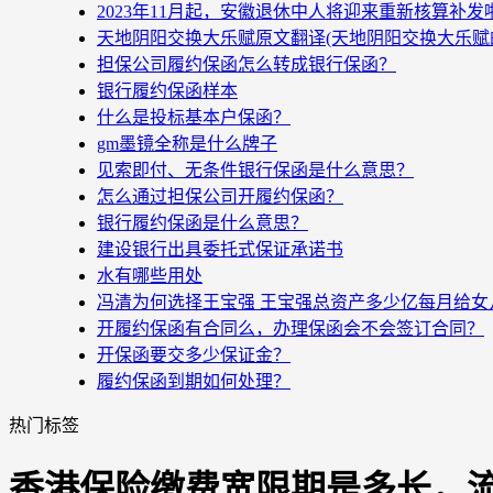
2023年11月起，安徽退休中人将迎来重新核算补
天地阴阳交换大乐赋原文翻译(天地阴阳交换大乐赋
担保公司履约保函怎么转成银行保函？
银行履约保函样本
什么是投标基本户保函？
gm墨镜全称是什么牌子
见索即付、无条件银行保函是什么意思？
怎么通过担保公司开履约保函？
银行履约保函是什么意思？
建设银行出具委托式保证承诺书
水有哪些用处
冯清为何选择王宝强 王宝强总资产多少亿每月给女
开履约保函有合同么，办理保函会不会签订合同？
开保函要交多少保证金？
履约保函到期如何处理？
热门标签
香港保险缴费宽限期是多长，