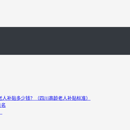
以上老人补贴多少钱？（四川高龄老人补贴标准）
姓名
）