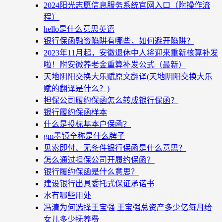
2024阳光志愿信息服务系统官网入口（附操作流
程）
hello是什么意思英语
银行保函融资陷阱有哪些，如何避开陷阱？
2023年11月起，安徽退休中人将迎来重新核算补发
啦！附安徽养老金重算补发公式（最新）
天地阴阳交换大乐赋原文翻译(天地阴阳交换大乐
赋的翻译是什么？)
担保公司履约保函怎么转成银行保函？
银行履约保函样本
什么是投标基本户保函？
gm墨镜全称是什么牌子
见索即付、无条件银行保函是什么意思？
怎么通过担保公司开履约保函？
银行履约保函是什么意思？
建设银行出具委托式保证承诺书
水有哪些用处
冯清为何选择王宝强 王宝强总资产多少亿每月给
女儿多少抚养费