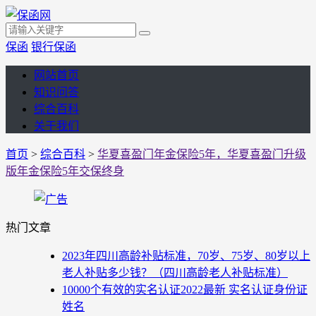
保函
银行保函
网站首页
知识问答
综合百科
关于我们
首页
>
综合百科
>
华夏喜盈门年金保险5年，华夏喜盈门升级
版年金保险5年交保终身
热门文章
2023年四川高龄补贴标准，70岁、75岁、80岁以上
老人补贴多少钱？（四川高龄老人补贴标准）
10000个有效的实名认证2022最新 实名认证身份证
姓名