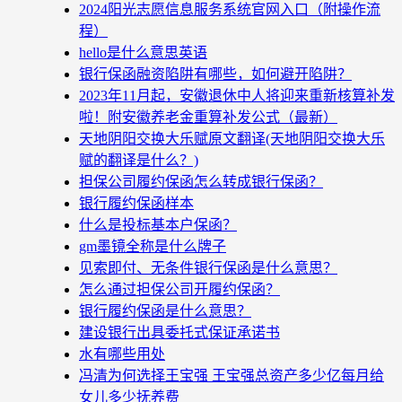
2024阳光志愿信息服务系统官网入口（附操作流
程）
hello是什么意思英语
银行保函融资陷阱有哪些，如何避开陷阱？
2023年11月起，安徽退休中人将迎来重新核算补发
啦！附安徽养老金重算补发公式（最新）
天地阴阳交换大乐赋原文翻译(天地阴阳交换大乐
赋的翻译是什么？)
担保公司履约保函怎么转成银行保函？
银行履约保函样本
什么是投标基本户保函？
gm墨镜全称是什么牌子
见索即付、无条件银行保函是什么意思？
怎么通过担保公司开履约保函？
银行履约保函是什么意思？
建设银行出具委托式保证承诺书
水有哪些用处
冯清为何选择王宝强 王宝强总资产多少亿每月给
女儿多少抚养费