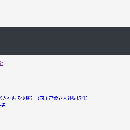
定
以上老人补贴多少钱？（四川高龄老人补贴标准）
姓名
）