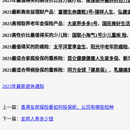
2023年最值得买的高性价比百万医疗险：
续保条件最好的百万
2023最新高收益理财产品：
富德生命康乾3号•瑞祥人生
、
弘康
2023高领取养老年金保险产品：
大家养多多3号
、
国民美好生活
2023高性价比最值得买的少儿险：
国联小淘气1号少儿重疾 险
2023最值得买的防癌险：
太平洋爱享金生
、
阳光中老年防癌险
2023最适合家庭投保的重疾险：
昆仑健康健康人生家多保
、
新
2023最适合
带病投保
的重疾险：
同方全球「健易保」
、
乳腺癌
2023年最新退休通知
上一篇：
香港友邦保险要如何投保呢，公司有哪些险种
下一篇：
友邦人寿多少钱