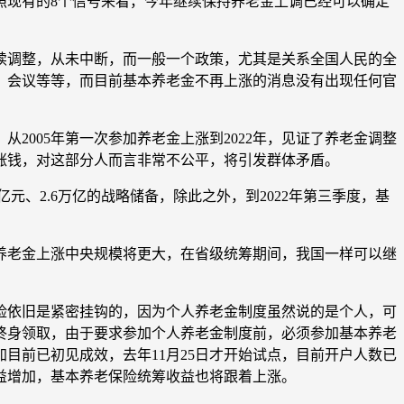
按照现有的8个信号来看，今年继续保持养老金上调已经可以确定
连续调整，从未中断，而一般一个政策，尤其是关系全国人民的全
、会议等等，而目前基本养老金不再上涨的消息没有出现任何官
从2005年第一次参加养老金上涨到2022年，见证了养老金调整
给涨钱，对这部分人而言非常不公平，将引发群体矛盾。
0亿元、2.6万亿的战略储备，除此之外，到2022年第三季度，基
前，养老金上涨中央规模将更大，在省级统筹期间，我国一样可以继
险依旧是紧密挂钩的，因为个人养老金制度虽然说的是个人，可
终身领取，由于要求参加个人养老金制度前，必须参加基本养老
目前已初见成效，去年11月25日才开始试点，目前开户人数已
收益增加，基本养老保险统筹收益也将跟着上涨。