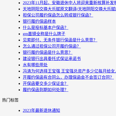
2023年11月起，安徽退休中人将迎来重新核算补
天地阴阳交换大乐赋原文翻译(天地阴阳交换大乐赋
担保公司履约保函怎么转成银行保函？
银行履约保函样本
什么是投标基本户保函？
gm墨镜全称是什么牌子
见索即付、无条件银行保函是什么意思？
怎么通过担保公司开履约保函？
银行履约保函是什么意思？
建设银行出具委托式保证承诺书
水有哪些用处
冯清为何选择王宝强 王宝强总资产多少亿每月给女
开履约保函有合同么，办理保函会不会签订合同？
开保函要交多少保证金？
履约保函到期如何处理？
热门标签
2023年最新退休通知