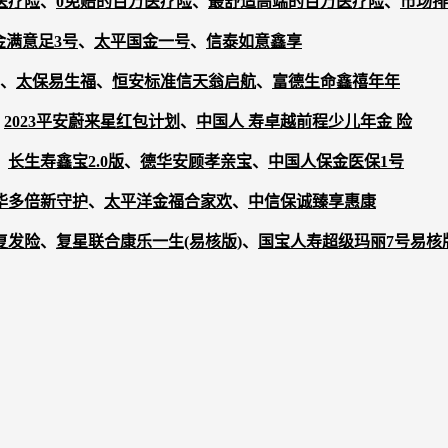
医疗险
、
0免赔的百万医疗险
、
最舒适高端的百万医疗险
、
市场排
金满意足3号
、
太平国金一号
、
信泰如意鑫享
、
太保易生福
、
恒安标准信天翁启航
、
富德生命鑫禧年年
、
2023平安蔚来星红包计划
、
中国人 寿卓越前程少儿年金 险
、
长生寿鑫宝2.0版
、
德华安顾孝亲宝
、
中国人保金医保1号
华多倍新守护
、
太平洋金福合家欢
、
中信保诚臻享惠康
复发险
、
复星联合康乐一生(易核版)
、
国宝人寿超级玛丽7号易核