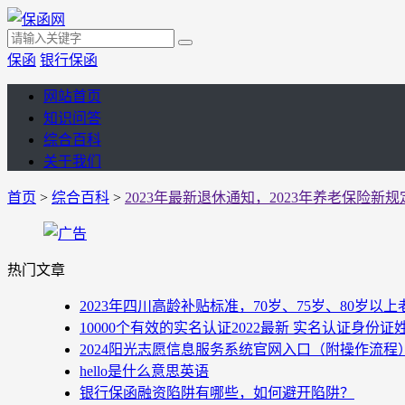
保函
银行保函
网站首页
知识问答
综合百科
关于我们
首页
>
综合百科
>
2023年最新退休通知，2023年养老保险新规
热门文章
2023年四川高龄补贴标准，70岁、75岁、80岁
10000个有效的实名认证2022最新 实名认证身份证
2024阳光志愿信息服务系统官网入口（附操作流程
hello是什么意思英语
银行保函融资陷阱有哪些，如何避开陷阱？