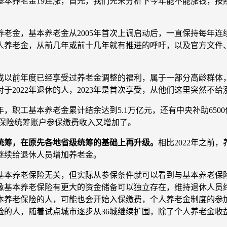
是基本养老金19连涨，首先，我们先来分析下今年能不能涨钱，
养老金，基本养老金从2005年首次上调启动后，一直保持每年
人养老金，从前几年或前十几年就有推进的呼吁，以及官方文件
2年或以前年度已经享受过养老金调整的福利，属于一部分高龄群体，
于2022年退休的人，2023年是首次享受，从他们这里突然不
1年，职工基本养老金累计结余达到5.1万亿元，还有中央补助650
老保险统筹账户参保缴费收入又增加了。
国统筹，在原先各地省级统筹的基础上再升级。
相比2022年之
继续给退休人员增加养老金。
基本养老保险无关，但实际从参保条件就可以看到与基本养老保
像基本养老保险有更大的资金储备可以独立存在，维持退休人员
养老保险的人，可能也会开始入保缴费，个人养老金制度的参加
保险的人，随着试点城市逐步从36城继续扩围，除了个人养老金