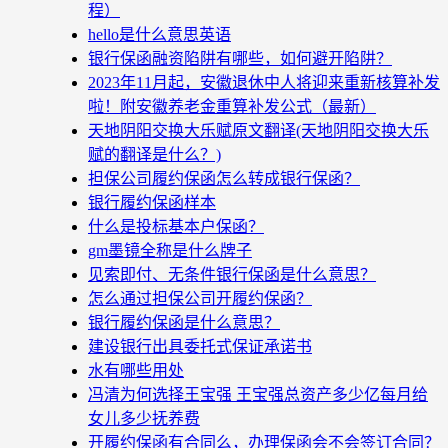
程）
hello是什么意思英语
银行保函融资陷阱有哪些，如何避开陷阱？
2023年11月起，安徽退休中人将迎来重新核算补发
啦！附安徽养老金重算补发公式（最新）
天地阴阳交换大乐赋原文翻译(天地阴阳交换大乐
赋的翻译是什么？)
担保公司履约保函怎么转成银行保函？
银行履约保函样本
什么是投标基本户保函？
gm墨镜全称是什么牌子
见索即付、无条件银行保函是什么意思？
怎么通过担保公司开履约保函？
银行履约保函是什么意思？
建设银行出具委托式保证承诺书
水有哪些用处
冯清为何选择王宝强 王宝强总资产多少亿每月给
女儿多少抚养费
开履约保函有合同么，办理保函会不会签订合同？