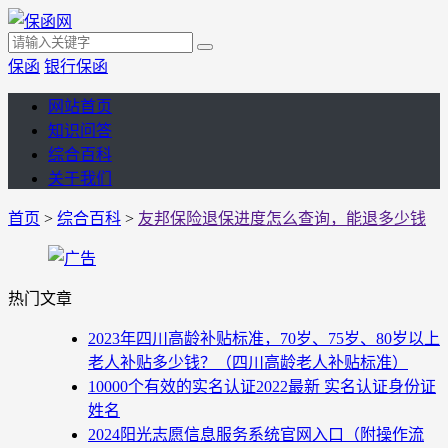
保函
银行保函
网站首页
知识问答
综合百科
关于我们
首页
>
综合百科
>
友邦保险退保进度怎么查询，能退多少钱
热门文章
2023年四川高龄补贴标准，70岁、75岁、80岁以上
老人补贴多少钱？（四川高龄老人补贴标准）
10000个有效的实名认证2022最新 实名认证身份证
姓名
2024阳光志愿信息服务系统官网入口（附操作流