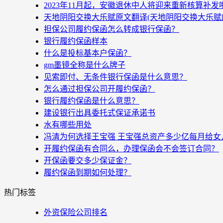
2023年11月起，安徽退休中人将迎来重新核算补
天地阴阳交换大乐赋原文翻译(天地阴阳交换大乐赋
担保公司履约保函怎么转成银行保函？
银行履约保函样本
什么是投标基本户保函？
gm墨镜全称是什么牌子
见索即付、无条件银行保函是什么意思？
怎么通过担保公司开履约保函？
银行履约保函是什么意思？
建设银行出具委托式保证承诺书
水有哪些用处
冯清为何选择王宝强 王宝强总资产多少亿每月给女
开履约保函有合同么，办理保函会不会签订合同？
开保函要交多少保证金？
履约保函到期如何处理？
热门标签
外资保险公司排名