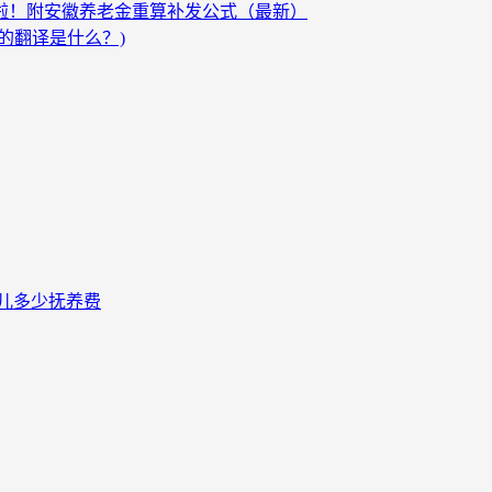
发啦！附安徽养老金重算补发公式（最新）
的翻译是什么？)
儿多少抚养费