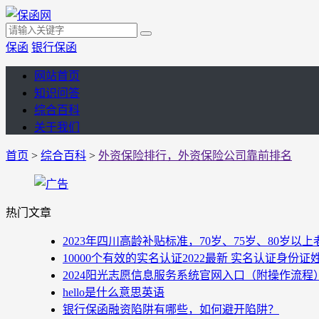
保函
银行保函
网站首页
知识问答
综合百科
关于我们
首页
>
综合百科
>
外资保险排行，外资保险公司靠前排名
热门文章
2023年四川高龄补贴标准，70岁、75岁、80岁
10000个有效的实名认证2022最新 实名认证身份证
2024阳光志愿信息服务系统官网入口（附操作流程
hello是什么意思英语
银行保函融资陷阱有哪些，如何避开陷阱？