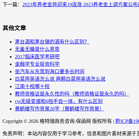
下一篇：
2023年养老金将迎来19连涨 2023养老金上调方案公
其他文章
茅台酒和茅台镇的酒有什么区别？
无羞无臊是什么意思
2017临床医学考研吧
金融学专业投资科学
坐汽车从东莞到海口要多长时间
白菜用英语怎么说 两颗白菜用英语怎么说
江南十校哪十校
教师资格证是永久性的吗（教师资格证是永久的吗）
cvt无级变速和6挡手自一体，有什么区别
黄鹤楼写作背景20字（黄鹤楼写作背景）
Copyright ©
2026 格特瑞商务咨询-保函网 版权所有 |
黔ICP备190
免责声明：本站内容仅用于学习参考，信息和图片素材来源于互联网