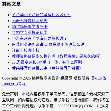
其他文章
茅台酒和茅台镇的酒有什么区别？
无羞无臊是什么意思
2017临床医学考研吧
金融学专业投资科学
坐汽车从东莞到海口要多长时间
白菜用英语怎么说 两颗白菜用英语怎么说
江南十校哪十校
教师资格证是永久性的吗（教师资格证是永久的吗）
cvt无级变速和6挡手自一体，有什么区别
黄鹤楼写作背景20字（黄鹤楼写作背景）
Copyright ©
2026 格特瑞商务咨询-保函网 版权所有 |
黔ICP备
19002813号-41
免责声明：本站内容仅用于学习参考，信息和图片素材来源于
互联网，如内容侵权与违规，请联系我们进行删除，我们将在
三个工作日内处理。联系邮箱：303555158#QQ.COM （把#换