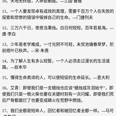
10、天地无终极，人命若朝霞。---三国·曹植
11、一个人要发现卓有成效的真理，需要千百万个人在失败的
探索和悲惨的错误中毁掉自己的生命。---门捷列夫
12、三万六千日，夜夜当秉烛。白日何短短，百年若易海。---
唐·李白
13、少年易老学难成，一寸光阴不可轻，未觉池塘春草梦，阶
前梧叶已秋声。---宋·朱熹
14、为了解人生有多么短暂，一个人必须走过漫长的生活道
路。---叔本华
15、懂得生命真谛的人，可以使短促的生命延长。---意大利
16、艾青：即使我们是一支蜡烛也应该“蜡烛成灰泪始干”，即
使我们只是一根火柴也要在关键时刻有一次闪耀，即使我们死
后尸骨都腐烂了也要变成磷火在荒野中燃烧。
17、我们全都是短命人，回忆者和被回忆者全都一样。---马可