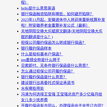
程）
hello是什么意思英语
银行保函融资陷阱有哪些，如何避开陷阱？
2023年11月起，安徽退休中人将迎来重新核算补发
啦！附安徽养老金重算补发公式（最新）
天地阴阳交换大乐赋原文翻译(天地阴阳交换大乐
赋的翻译是什么？)
担保公司履约保函怎么转成银行保函？
银行履约保函样本
什么是投标基本户保函？
gm墨镜全称是什么牌子
见索即付、无条件银行保函是什么意思？
怎么通过担保公司开履约保函？
银行履约保函是什么意思？
建设银行出具委托式保证承诺书
水有哪些用处
冯清为何选择王宝强 王宝强总资产多少亿每月给
女儿多少抚养费
开履约保函有合同么，办理保函会不会签订合同？