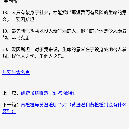
·奥勒留
18、人只有献身于社会，才能找出那短暂而有风险的生命的意
义。---爱因斯坦
19、最先朝气蓬勃地投入新生活的人，他们的命运是令人羡慕
的。---马克思
20、爱因斯坦：对于我来说，生命的意义在于设身处地替人着
想，忧他人之忧，乐他人之乐。
热爱生命名言
上一篇：
翅膀虽还稚嫩（翅膀 依稀）
下一篇：
黄橙橙与黄澄澄哪个对（黄澄澄和黄橙橙到底有什么
区别）