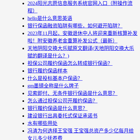
2024阳光志愿信息服务系统官网入口（附操作流
程）
hello是什么意思英语
银行保函融资陷阱有哪些，如何避开陷阱？
2023年11月起，安徽退休中人将迎来重新核算补发
啦！附安徽养老金重算补发公式（最新）
天地阴阳交换大乐赋原文翻译(天地阴阳交换大乐
赋的翻译是什么？)
担保公司履约保函怎么转成银行保函？
银行履约保函样本
什么是投标基本户保函？
gm墨镜全称是什么牌子
见索即付、无条件银行保函是什么意思？
怎么通过担保公司开履约保函？
银行履约保函是什么意思？
建设银行出具委托式保证承诺书
水有哪些用处
冯清为何选择王宝强 王宝强总资产多少亿每月给
女儿多少抚养费