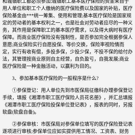
和城镇职工都必须参加;城镇职工基本医疗保险的资金来自于
用人单位和职工个人缴纳的医疗保险费以及国家的补贴，医疗
保险基金由***统一筹集、使用和管理;基本医疗保险是国家规
定的劳动者的基本权利之一，也是社会对劳动者应尽的一种义
务，其作用是保障职工的基本医疗需求，以及得大病时有医疗
保障。而商业医疗保险没有强制性，是否参加完全根据参保人
意愿;商业保险实行自愿投保、等价交换，保险率视险情而
定，实行有收有偿，多投多保，少投少保，不投不保的给付办
法，其管理按商业原则自主经营，自负盈亏，自我发展;商业
医疗保险是一种金融活动，以赢利为目的。
3、参加基本医疗保险的一般程序是什么?
①参保登记：用人单位先到市医保局征缴科办理参保登记
手续，填报《湘潭市职工医疗保险人员花名册》，并汇总填报
《湘潭市职工医疗保险投保单位登记表》，报表的同时，另报
软盘(软盘自备)。
②参保审核：市医保局对参保单位填写的医疗保险登记表
逐项进行审核;参保单位应如实提供用工情况、工资表、财务