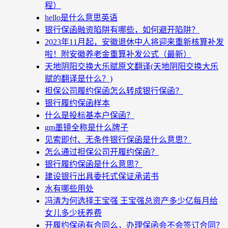
程）
hello是什么意思英语
银行保函融资陷阱有哪些，如何避开陷阱？
2023年11月起，安徽退休中人将迎来重新核算补发
啦！附安徽养老金重算补发公式（最新）
天地阴阳交换大乐赋原文翻译(天地阴阳交换大乐
赋的翻译是什么？)
担保公司履约保函怎么转成银行保函？
银行履约保函样本
什么是投标基本户保函？
gm墨镜全称是什么牌子
见索即付、无条件银行保函是什么意思？
怎么通过担保公司开履约保函？
银行履约保函是什么意思？
建设银行出具委托式保证承诺书
水有哪些用处
冯清为何选择王宝强 王宝强总资产多少亿每月给
女儿多少抚养费
开履约保函有合同么，办理保函会不会签订合同？