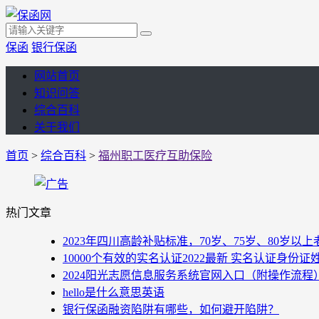
保函
银行保函
网站首页
知识问答
综合百科
关于我们
首页
>
综合百科
>
福州职工医疗互助保险
热门文章
2023年四川高龄补贴标准，70岁、75岁、80岁
10000个有效的实名认证2022最新 实名认证身份证
2024阳光志愿信息服务系统官网入口（附操作流程
hello是什么意思英语
银行保函融资陷阱有哪些，如何避开陷阱？