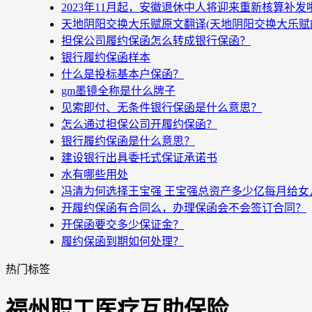
2023年11月起，安徽退休中人将迎来重新核算补
天地阴阳交换大乐赋原文翻译(天地阴阳交换大乐赋
担保公司履约保函怎么转成银行保函？
银行履约保函样本
什么是投标基本户保函？
gm墨镜全称是什么牌子
见索即付、无条件银行保函是什么意思？
怎么通过担保公司开履约保函？
银行履约保函是什么意思？
建设银行出具委托式保证承诺书
水有哪些用处
冯清为何选择王宝强 王宝强总资产多少亿每月给女
开履约保函有合同么，办理保函会不会签订合同？
开保函要交多少保证金？
履约保函到期如何处理？
热门标签
福州职工医疗互助保险