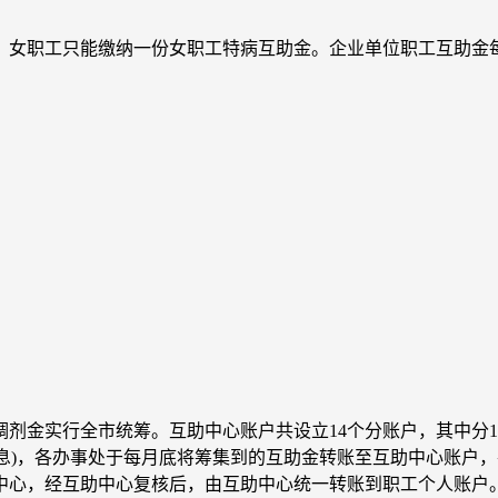
职工只能缴纳一份女职工特病互助金。企业单位职工互助金每份
实行全市统筹。互助中心账户共设立14个分账户，其中分12个
利息)，各办事处于每月底将筹集到的互助金转账至互助中心账户
中心，经互助中心复核后，由互助中心统一转账到职工个人账户