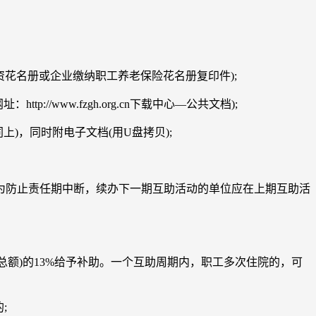
花名册或企业缴纳职工养老保险花名册复印件);
www.fzgh.org.cn下载中心—公共文档);
)，同时附电子文档(用U盘拷贝);
为防止责任期中断，续办下一期互助活动的单位应在上期互助活
额)的13%给予补助。一个互助周期内，职工多次住院的，可
;