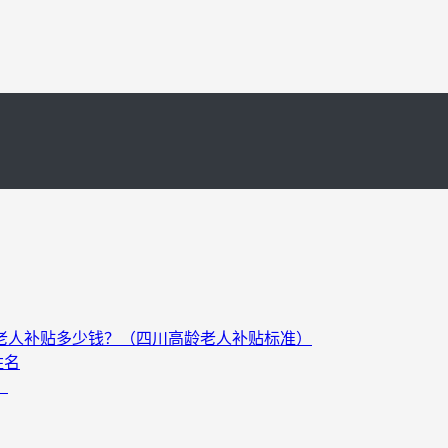
以上老人补贴多少钱？（四川高龄老人补贴标准）
姓名
）