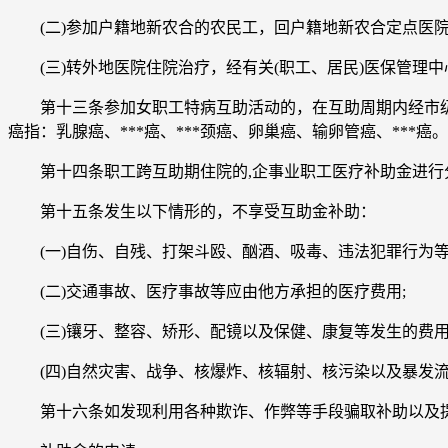
(二)参加户籍地新农合的农民工，回户籍地新农合定点医院
(三)转外地医院住院治疗，经有关(职工、居民)医保管理
第十三条参加女职工特病互助活动的，在互助周期内经市级以
癌指：乳腺癌、***癌、***颈癌、卵巢癌、输卵管癌、***癌。
第十四条职工跨互助期住院的,企事业职工医疗补助金进行分
第十五条发生以下情形的，不享受互助金补助：
(一)自伤、自残、打架斗殴、酗酒、吸毒、违法犯罪行为等
(二)交通事故、医疗事故等应由他方承担的医疗费用;
(三)镶牙、整容、矫形、配镜以及保健、康复等发生的费用
(四)自然灾害、战争、核爆炸、核辐射、核污染以及暴发流
第十六条如发现利用各种欺诈、作弊等手段骗取补助以及提