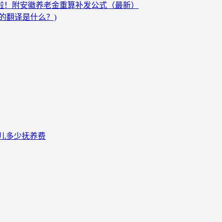
发啦！附安徽养老金重算补发公式（最新）
的翻译是什么？)
儿多少抚养费