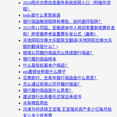
2024阳光志愿信息服务系统官网入口（附操作流
程）
hello是什么意思英语
银行保函融资陷阱有哪些，如何避开陷阱？
2023年11月起，安徽退休中人将迎来重新核算补发
啦！附安徽养老金重算补发公式（最新）
天地阴阳交换大乐赋原文翻译(天地阴阳交换大乐
赋的翻译是什么？)
担保公司履约保函怎么转成银行保函？
银行履约保函样本
什么是投标基本户保函？
gm墨镜全称是什么牌子
见索即付、无条件银行保函是什么意思？
怎么通过担保公司开履约保函？
银行履约保函是什么意思？
建设银行出具委托式保证承诺书
水有哪些用处
冯清为何选择王宝强 王宝强总资产多少亿每月给
女儿多少抚养费