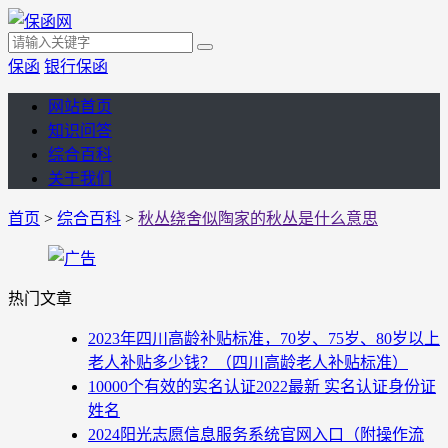
保函
银行保函
网站首页
知识问答
综合百科
关于我们
首页
>
综合百科
>
秋丛绕舍似陶家的秋丛是什么意思
热门文章
2023年四川高龄补贴标准，70岁、75岁、80岁以上
老人补贴多少钱？（四川高龄老人补贴标准）
10000个有效的实名认证2022最新 实名认证身份证
姓名
2024阳光志愿信息服务系统官网入口（附操作流