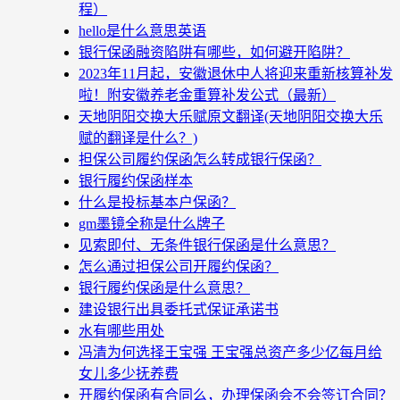
程）
hello是什么意思英语
银行保函融资陷阱有哪些，如何避开陷阱？
2023年11月起，安徽退休中人将迎来重新核算补发
啦！附安徽养老金重算补发公式（最新）
天地阴阳交换大乐赋原文翻译(天地阴阳交换大乐
赋的翻译是什么？)
担保公司履约保函怎么转成银行保函？
银行履约保函样本
什么是投标基本户保函？
gm墨镜全称是什么牌子
见索即付、无条件银行保函是什么意思？
怎么通过担保公司开履约保函？
银行履约保函是什么意思？
建设银行出具委托式保证承诺书
水有哪些用处
冯清为何选择王宝强 王宝强总资产多少亿每月给
女儿多少抚养费
开履约保函有合同么，办理保函会不会签订合同？