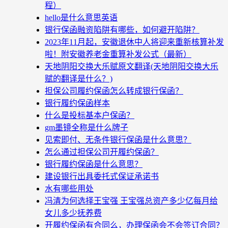
程）
hello是什么意思英语
银行保函融资陷阱有哪些，如何避开陷阱？
2023年11月起，安徽退休中人将迎来重新核算补发
啦！附安徽养老金重算补发公式（最新）
天地阴阳交换大乐赋原文翻译(天地阴阳交换大乐
赋的翻译是什么？)
担保公司履约保函怎么转成银行保函？
银行履约保函样本
什么是投标基本户保函？
gm墨镜全称是什么牌子
见索即付、无条件银行保函是什么意思？
怎么通过担保公司开履约保函？
银行履约保函是什么意思？
建设银行出具委托式保证承诺书
水有哪些用处
冯清为何选择王宝强 王宝强总资产多少亿每月给
女儿多少抚养费
开履约保函有合同么，办理保函会不会签订合同？