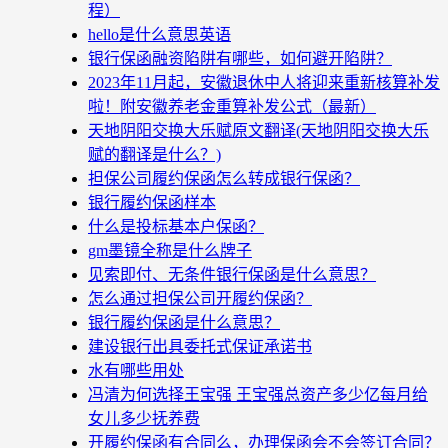
程）
hello是什么意思英语
银行保函融资陷阱有哪些，如何避开陷阱？
2023年11月起，安徽退休中人将迎来重新核算补发
啦！附安徽养老金重算补发公式（最新）
天地阴阳交换大乐赋原文翻译(天地阴阳交换大乐
赋的翻译是什么？)
担保公司履约保函怎么转成银行保函？
银行履约保函样本
什么是投标基本户保函？
gm墨镜全称是什么牌子
见索即付、无条件银行保函是什么意思？
怎么通过担保公司开履约保函？
银行履约保函是什么意思？
建设银行出具委托式保证承诺书
水有哪些用处
冯清为何选择王宝强 王宝强总资产多少亿每月给
女儿多少抚养费
开履约保函有合同么，办理保函会不会签订合同？