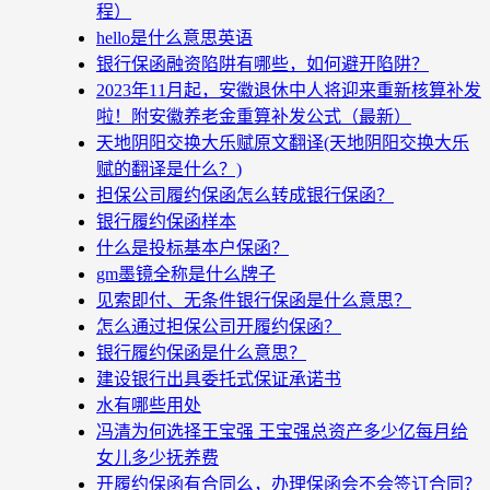
程）
hello是什么意思英语
银行保函融资陷阱有哪些，如何避开陷阱？
2023年11月起，安徽退休中人将迎来重新核算补发
啦！附安徽养老金重算补发公式（最新）
天地阴阳交换大乐赋原文翻译(天地阴阳交换大乐
赋的翻译是什么？)
担保公司履约保函怎么转成银行保函？
银行履约保函样本
什么是投标基本户保函？
gm墨镜全称是什么牌子
见索即付、无条件银行保函是什么意思？
怎么通过担保公司开履约保函？
银行履约保函是什么意思？
建设银行出具委托式保证承诺书
水有哪些用处
冯清为何选择王宝强 王宝强总资产多少亿每月给
女儿多少抚养费
开履约保函有合同么，办理保函会不会签订合同？