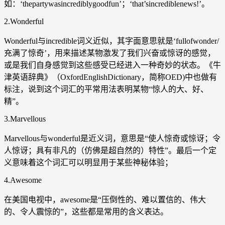
如：‘thepartywasincrediblygoodfun’；‘that’sincrediblenews!’。
2.Wonderful
Wonderful与incredible词义近似，其字面意思就是‘fullofwonder/
充满了惊奇’，用来描述某物激发了我们兴奋或惊讶的感觉，
或是我们自身感觉到这些感受已经进入一种奇妙的状态。《牛
津英语辞典》（OxfordEnglishDictionary，简称OED)中也做有
标注，说到这个词汇的平常用法表明某物“惊人的大、好、
精”。
3.Marvellous
Marvellous与wonderful是近义词，意思是“使人惊奇或惊讶；令
人惊讶；具有非凡的（仿佛是超自然的）特性”。最后一个定
义意味着这个词汇可以明显用于某些神秘体验；
4.Awesome
在美国电视中，awesome是“压倒性的、难以置信的、伟大
的、令人震惊的”，这些都是常用的含义表达。