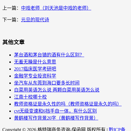
上一篇：
中戏老师（刘天池是中戏的老师）
下一篇：
元旦的现代诗
其他文章
茅台酒和茅台镇的酒有什么区别？
无羞无臊是什么意思
2017临床医学考研吧
金融学专业投资科学
坐汽车从东莞到海口要多长时间
白菜用英语怎么说 两颗白菜用英语怎么说
江南十校哪十校
教师资格证是永久性的吗（教师资格证是永久的吗）
cvt无级变速和6挡手自一体，有什么区别
黄鹤楼写作背景20字（黄鹤楼写作背景）
Copyright ©
2026 格特瑞商务咨询-保函网 版权所有 |
黔ICP备