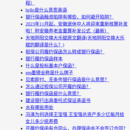
程）
hello是什么意思英语
银行保函融资陷阱有哪些，如何避开陷阱？
2023年11月起，安徽退休中人将迎来重新核算补发
啦！附安徽养老金重算补发公式（最新）
天地阴阳交换大乐赋原文翻译(天地阴阳交换大乐
赋的翻译是什么？)
担保公司履约保函怎么转成银行保函？
银行履约保函样本
什么是投标基本户保函？
gm墨镜全称是什么牌子
见索即付、无条件银行保函是什么意思？
怎么通过担保公司开履约保函？
银行履约保函是什么意思？
建设银行出具委托式保证承诺书
水有哪些用处
冯清为何选择王宝强 王宝强总资产多少亿每月给
女儿多少抚养费
开履约保函有合同么，办理保函会不会签订合同？