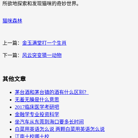
所欲地探索和发现猫咪的奇妙世界。
猫咪森林
上一篇：
金玉满堂打一个生肖
下一篇：
风云突变猜一动物
其他文章
茅台酒和茅台镇的酒有什么区别？
无羞无臊是什么意思
2017临床医学考研吧
金融学专业投资科学
坐汽车从东莞到海口要多长时间
白菜用英语怎么说 两颗白菜用英语怎么说
江南十校哪十校