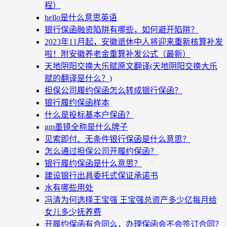
程）
hello是什么意思英语
银行保函融资陷阱有哪些，如何避开陷阱？
2023年11月起，安徽退休中人将迎来重新核算补发
啦！附安徽养老金重算补发公式（最新）
天地阴阳交换大乐赋原文翻译(天地阴阳交换大乐
赋的翻译是什么？)
担保公司履约保函怎么转成银行保函？
银行履约保函样本
什么是投标基本户保函？
gm墨镜全称是什么牌子
见索即付、无条件银行保函是什么意思？
怎么通过担保公司开履约保函？
银行履约保函是什么意思？
建设银行出具委托式保证承诺书
水有哪些用处
冯清为何选择王宝强 王宝强总资产多少亿每月给
女儿多少抚养费
开履约保函有合同么，办理保函会不会签订合同？