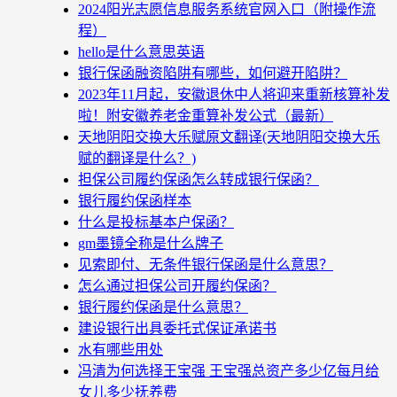
2024阳光志愿信息服务系统官网入口（附操作流
程）
hello是什么意思英语
银行保函融资陷阱有哪些，如何避开陷阱？
2023年11月起，安徽退休中人将迎来重新核算补发
啦！附安徽养老金重算补发公式（最新）
天地阴阳交换大乐赋原文翻译(天地阴阳交换大乐
赋的翻译是什么？)
担保公司履约保函怎么转成银行保函？
银行履约保函样本
什么是投标基本户保函？
gm墨镜全称是什么牌子
见索即付、无条件银行保函是什么意思？
怎么通过担保公司开履约保函？
银行履约保函是什么意思？
建设银行出具委托式保证承诺书
水有哪些用处
冯清为何选择王宝强 王宝强总资产多少亿每月给
女儿多少抚养费