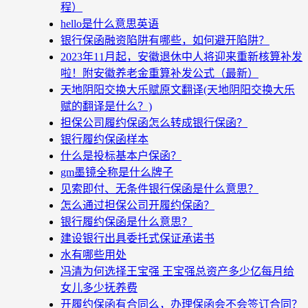
程）
hello是什么意思英语
银行保函融资陷阱有哪些，如何避开陷阱？
2023年11月起，安徽退休中人将迎来重新核算补发
啦！附安徽养老金重算补发公式（最新）
天地阴阳交换大乐赋原文翻译(天地阴阳交换大乐
赋的翻译是什么？)
担保公司履约保函怎么转成银行保函？
银行履约保函样本
什么是投标基本户保函？
gm墨镜全称是什么牌子
见索即付、无条件银行保函是什么意思？
怎么通过担保公司开履约保函？
银行履约保函是什么意思？
建设银行出具委托式保证承诺书
水有哪些用处
冯清为何选择王宝强 王宝强总资产多少亿每月给
女儿多少抚养费
开履约保函有合同么，办理保函会不会签订合同？