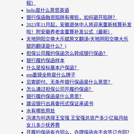
程）
hello是什么意思英语
银行保函融资陷阱有哪些，如何避开陷阱？
2023年11月起，安徽退休中人将迎来重新核算补发
啦！附安徽养老金重算补发公式（最新）
天地阴阳交换大乐赋原文翻译(天地阴阳交换大乐
赋的翻译是什么？)
担保公司履约保函怎么转成银行保函？
银行履约保函样本
什么是投标基本户保函？
gm墨镜全称是什么牌子
见索即付、无条件银行保函是什么意思？
怎么通过担保公司开履约保函？
银行履约保函是什么意思？
建设银行出具委托式保证承诺书
水有哪些用处
冯清为何选择王宝强 王宝强总资产多少亿每月给
女儿多少抚养费
开履约保函有合同么，办理保函会不会签订合同？