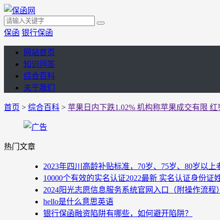
保函
银行保函
网站首页
知识问答
综合百科
关于我们
首页
>
综合百科
>
苹果日内下跌1.02% 机构称苹果成交有限 
热门文章
2023年四川高龄补贴标准，70岁、75岁、80岁
10000个有效的实名认证2022最新 实名认证身份证
2024阳光志愿信息服务系统官网入口（附操作流程
hello是什么意思英语
银行保函融资陷阱有哪些，如何避开陷阱？