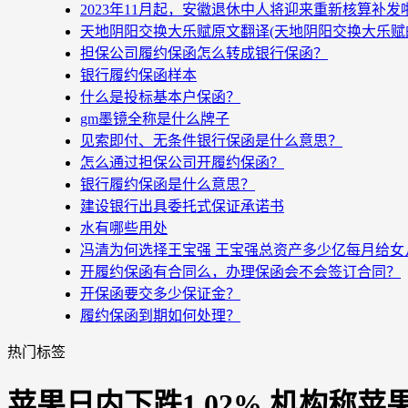
2023年11月起，安徽退休中人将迎来重新核算补
天地阴阳交换大乐赋原文翻译(天地阴阳交换大乐赋
担保公司履约保函怎么转成银行保函？
银行履约保函样本
什么是投标基本户保函？
gm墨镜全称是什么牌子
见索即付、无条件银行保函是什么意思？
怎么通过担保公司开履约保函？
银行履约保函是什么意思？
建设银行出具委托式保证承诺书
水有哪些用处
冯清为何选择王宝强 王宝强总资产多少亿每月给女
开履约保函有合同么，办理保函会不会签订合同？
开保函要交多少保证金？
履约保函到期如何处理？
热门标签
苹果日内下跌1.02% 机构称