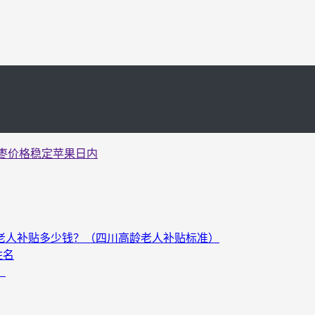
红枣价格稳定苹果日内
以上老人补贴多少钱？（四川高龄老人补贴标准）
姓名
）