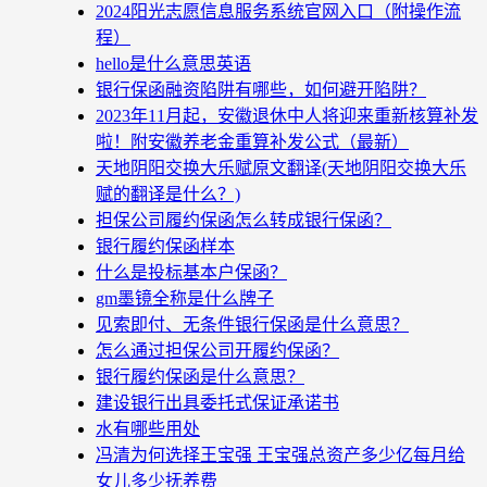
2024阳光志愿信息服务系统官网入口（附操作流
程）
hello是什么意思英语
银行保函融资陷阱有哪些，如何避开陷阱？
2023年11月起，安徽退休中人将迎来重新核算补发
啦！附安徽养老金重算补发公式（最新）
天地阴阳交换大乐赋原文翻译(天地阴阳交换大乐
赋的翻译是什么？)
担保公司履约保函怎么转成银行保函？
银行履约保函样本
什么是投标基本户保函？
gm墨镜全称是什么牌子
见索即付、无条件银行保函是什么意思？
怎么通过担保公司开履约保函？
银行履约保函是什么意思？
建设银行出具委托式保证承诺书
水有哪些用处
冯清为何选择王宝强 王宝强总资产多少亿每月给
女儿多少抚养费