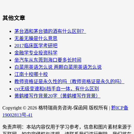
其他文章
茅台酒和茅台镇的酒有什么区别？
无羞无臊是什么意思
2017临床医学考研吧
金融学专业投资科学
坐汽车从东莞到海口要多长时间
白菜用英语怎么说 两颗白菜用英语怎么说
江南十校哪十校
教师资格证是永久性的吗（教师资格证是永久的吗）
cvt无级变速和6挡手自一体，有什么区别
黄鹤楼写作背景20字（黄鹤楼写作背景）
Copyright ©
2026 格特瑞商务咨询-保函网 版权所有 |
黔ICP备
19002813号-41
免责声明：本站内容仅用于学习参考，信息和图片素材来源于