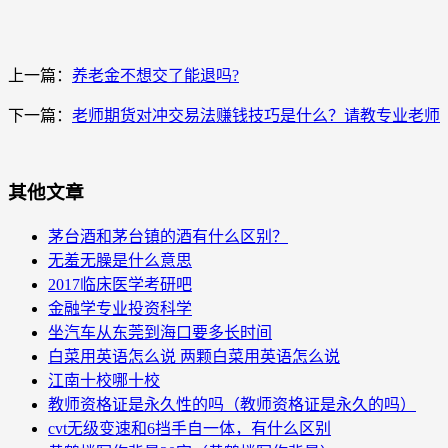
上一篇：
养老金不想交了能退吗?
下一篇：
老师期货对冲交易法赚钱技巧是什么？请教专业老师
其他文章
茅台酒和茅台镇的酒有什么区别？
无羞无臊是什么意思
2017临床医学考研吧
金融学专业投资科学
坐汽车从东莞到海口要多长时间
白菜用英语怎么说 两颗白菜用英语怎么说
江南十校哪十校
教师资格证是永久性的吗（教师资格证是永久的吗）
cvt无级变速和6挡手自一体，有什么区别