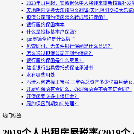
2023年11月起，安徽退休中人将迎来重新核算补
天地阴阳交换大乐赋原文翻译(天地阴阳交换大乐赋
担保公司履约保函怎么转成银行保函？
银行履约保函样本
什么是投标基本户保函？
gm墨镜全称是什么牌子
见索即付、无条件银行保函是什么意思？
怎么通过担保公司开履约保函？
银行履约保函是什么意思？
建设银行出具委托式保证承诺书
水有哪些用处
冯清为何选择王宝强 王宝强总资产多少亿每月给女
开履约保函有合同么，办理保函会不会签订合同？
开保函要交多少保证金？
履约保函到期如何处理？
热门标签
2019个人出租房屋税率(2019