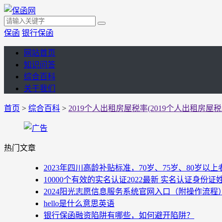
保函
银行保函
网站首页
知识问答
综合百科
关于我们
首页
>
综合百科
>
2019个人出租房屋税率(2019个人出租房屋税
热门文章
2023年四川高龄补贴标准，70岁、75岁、80岁
10000个有效的实名认证2022最新 实名认证身份证
2024阳光志愿信息服务系统官网入口（附操作流程
hello是什么意思英语
银行保函融资陷阱有哪些，如何避开陷阱？