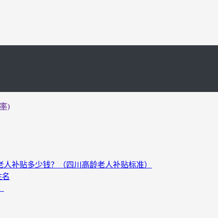
率)
以上老人补贴多少钱？（四川高龄老人补贴标准）
姓名
）