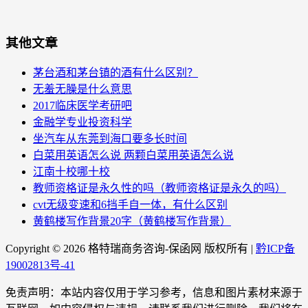
其他文章
茅台酒和茅台镇的酒有什么区别？
无羞无臊是什么意思
2017临床医学考研吧
金融学专业投资科学
坐汽车从东莞到海口要多长时间
白菜用英语怎么说 两颗白菜用英语怎么说
江南十校哪十校
教师资格证是永久性的吗（教师资格证是永久的吗）
cvt无级变速和6挡手自一体，有什么区别
黄鹤楼写作背景20字（黄鹤楼写作背景）
Copyright ©
2026 格特瑞商务咨询-保函网 版权所有 |
黔ICP备
19002813号-41
免责声明：本站内容仅用于学习参考，信息和图片素材来源于