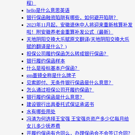
程）
hello是什么意思英语
银行保函融资陷阱有哪些，如何避开陷阱？
2023年11月起，安徽退休中人将迎来重新核算补发
啦！附安徽养老金重算补发公式（最新）
天地阴阳交换大乐赋原文翻译(天地阴阳交换大乐
赋的翻译是什么？)
担保公司履约保函怎么转成银行保函？
银行履约保函样本
什么是投标基本户保函？
gm墨镜全称是什么牌子
见索即付、无条件银行保函是什么意思？
怎么通过担保公司开履约保函？
银行履约保函是什么意思？
建设银行出具委托式保证承诺书
水有哪些用处
冯清为何选择王宝强 王宝强总资产多少亿每月给
女儿多少抚养费
开履约保函有合同么，办理保函会不会签订合同？