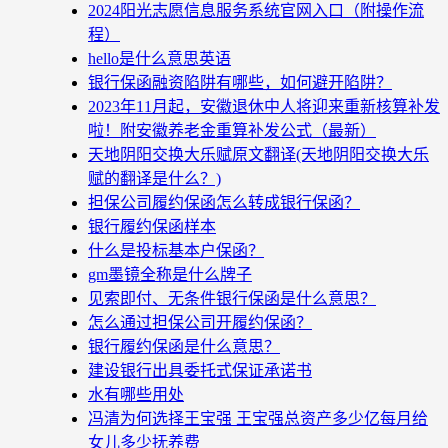
2024阳光志愿信息服务系统官网入口（附操作流
程）
hello是什么意思英语
银行保函融资陷阱有哪些，如何避开陷阱？
2023年11月起，安徽退休中人将迎来重新核算补发
啦！附安徽养老金重算补发公式（最新）
天地阴阳交换大乐赋原文翻译(天地阴阳交换大乐
赋的翻译是什么？)
担保公司履约保函怎么转成银行保函？
银行履约保函样本
什么是投标基本户保函？
gm墨镜全称是什么牌子
见索即付、无条件银行保函是什么意思？
怎么通过担保公司开履约保函？
银行履约保函是什么意思？
建设银行出具委托式保证承诺书
水有哪些用处
冯清为何选择王宝强 王宝强总资产多少亿每月给
女儿多少抚养费