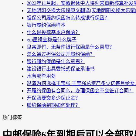
2023年11月起，安徽退休中人将迎来重新核算补
天地阴阳交换大乐赋原文翻译(天地阴阳交换大乐赋
担保公司履约保函怎么转成银行保函？
银行履约保函样本
什么是投标基本户保函？
gm墨镜全称是什么牌子
见索即付、无条件银行保函是什么意思？
怎么通过担保公司开履约保函？
银行履约保函是什么意思？
建设银行出具委托式保证承诺书
水有哪些用处
冯清为何选择王宝强 王宝强总资产多少亿每月给女
开履约保函有合同么，办理保函会不会签订合同？
开保函要交多少保证金？
履约保函到期如何处理？
热门标签
中邮保险6年到期后可以全部取