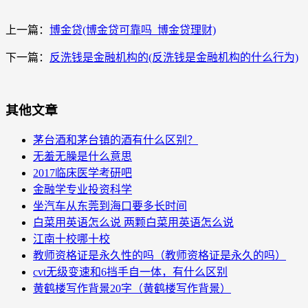
上一篇：
博金贷(博金贷可靠吗_博金贷理财)
下一篇：
反洗钱是金融机构的(反洗钱是金融机构的什么行为)
其他文章
茅台酒和茅台镇的酒有什么区别？
无羞无臊是什么意思
2017临床医学考研吧
金融学专业投资科学
坐汽车从东莞到海口要多长时间
白菜用英语怎么说 两颗白菜用英语怎么说
江南十校哪十校
教师资格证是永久性的吗（教师资格证是永久的吗）
cvt无级变速和6挡手自一体，有什么区别
黄鹤楼写作背景20字（黄鹤楼写作背景）