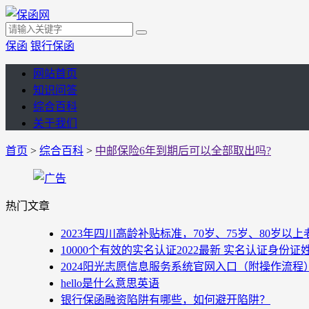
保函
银行保函
网站首页
知识问答
综合百科
关于我们
首页
>
综合百科
>
中邮保险6年到期后可以全部取出吗?
热门文章
2023年四川高龄补贴标准，70岁、75岁、80岁
10000个有效的实名认证2022最新 实名认证身份证
2024阳光志愿信息服务系统官网入口（附操作流程
hello是什么意思英语
银行保函融资陷阱有哪些，如何避开陷阱？