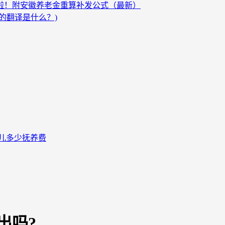
发啦！附安徽养老金重算补发公式（最新）
的翻译是什么？)
儿多少抚养费
出吗?