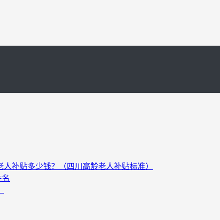
以上老人补贴多少钱？（四川高龄老人补贴标准）
姓名
）