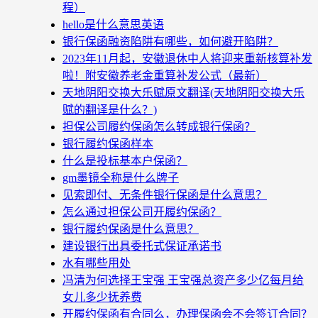
程）
hello是什么意思英语
银行保函融资陷阱有哪些，如何避开陷阱？
2023年11月起，安徽退休中人将迎来重新核算补发
啦！附安徽养老金重算补发公式（最新）
天地阴阳交换大乐赋原文翻译(天地阴阳交换大乐
赋的翻译是什么？)
担保公司履约保函怎么转成银行保函？
银行履约保函样本
什么是投标基本户保函？
gm墨镜全称是什么牌子
见索即付、无条件银行保函是什么意思？
怎么通过担保公司开履约保函？
银行履约保函是什么意思？
建设银行出具委托式保证承诺书
水有哪些用处
冯清为何选择王宝强 王宝强总资产多少亿每月给
女儿多少抚养费
开履约保函有合同么，办理保函会不会签订合同？